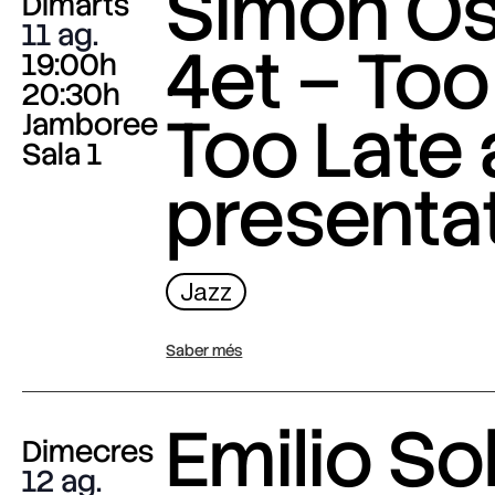
Simon O
Dimarts
11 ag.
4et – Too
19:00h
20:30h
Too Late
Jamboree
Sala 1
presenta
Jazz
Saber més
Emilio Sol
Dimecres
12 ag.