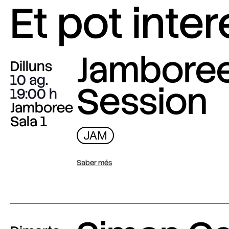
Et pot inte
Jambore
Dilluns
10 ag.
Session
19:00
Jamboree
Sala 1
JAM
Saber més