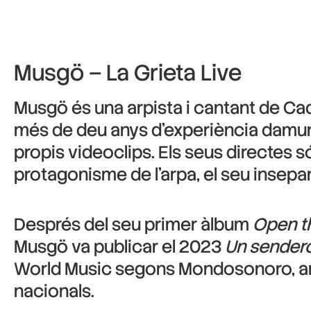
Musgö – La Grieta Live
Musgö és una arpista i cantant de Cadi
més de deu anys d’experiència damunt
propis videoclips. Els seus directes s
protagonisme de l’arpa, el seu insepar
Després del seu primer àlbum
Open t
Musgö va publicar el 2023
Un sender
World Music segons Mondosonoro, amb
nacionals.