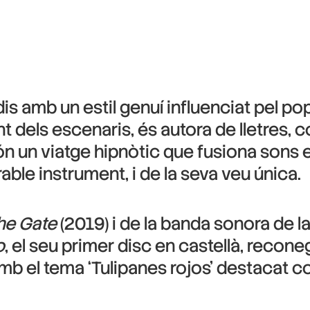
s amb un estil genuí influenciat pel pop,
 dels escenaris, és autora de lletres, 
ón un viatge hipnòtic que fusiona sons 
able instrument, i de la seva veu única.
he Gate
(2019) i de la banda sonora de l
o
, el seu primer disc en castellà, recon
 el tema ‘Tulipanes rojos’ destacat co