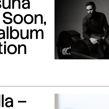
suna
 Soon,
 album
tion
la –