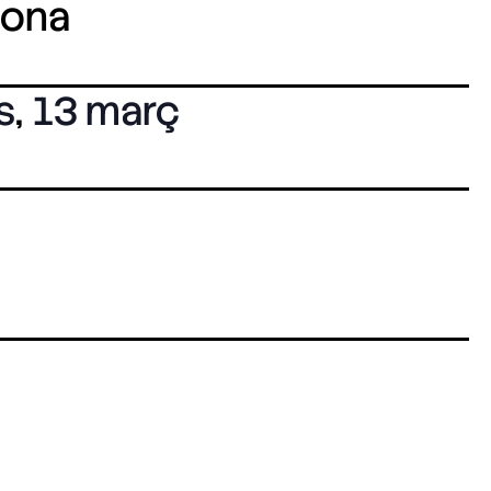
lona
s
,
13 març