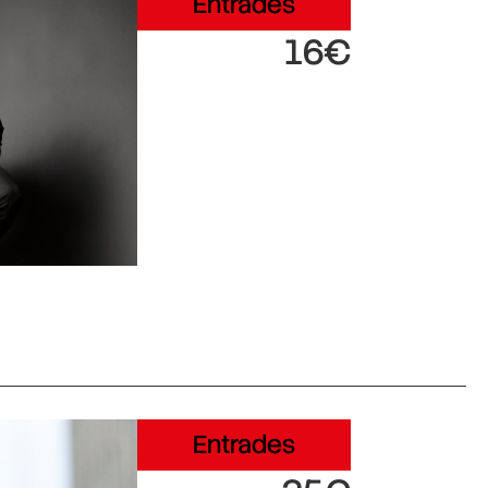
Entrades
16€
Entrades