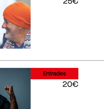
25€
Entrades
20€