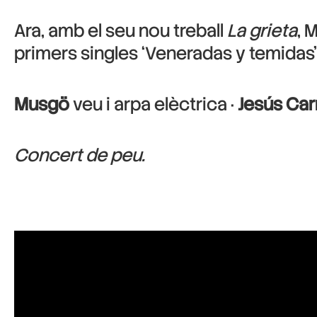
Ara, amb el seu nou treball
La grieta
, 
primers singles ‘Veneradas y temidas’ 
Musgö
veu i arpa elèctrica ·
Jesús Carr
Concert de peu.