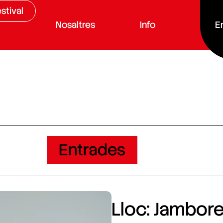
stival
Nosaltres
Info
E
Entrades
Lloc: Jamboree