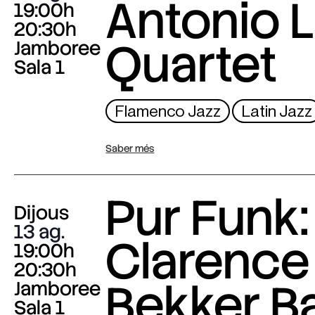
Antonio L
19:00h
20:30h
Quartet
Jamboree
Sala 1
Flamenco Jazz
Latin Jazz
Saber més
Pur Funk:
Dijous
13 ag.
Clarence
19:00h
20:30h
Bekker B
Jamboree
Sala 1