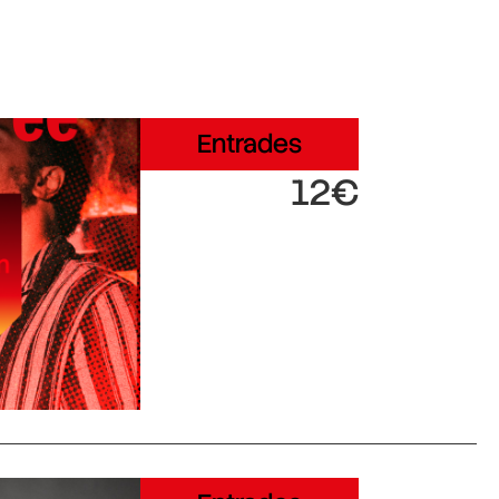
Entrades
12€