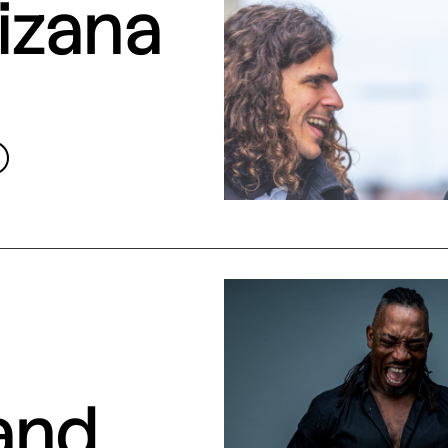
izana
and