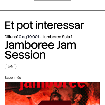
Et pot interessar
Dilluns
10 ag.
19:00
Jamboree Sala 1
Jamboree Jam
Session
JAM
Saber més