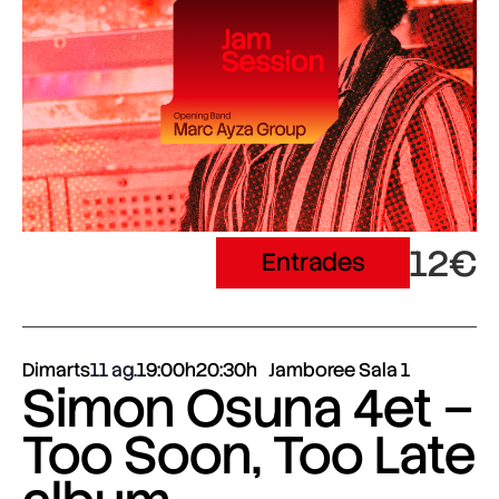
12€
Entrades
Dimarts
11 ag.
19:00h
20:30h
Jamboree Sala 1
Simon Osuna 4et –
Too Soon, Too Late