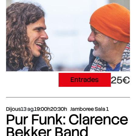
25€
Entrades
Dijous
13 ag.
19:00h
20:30h
Jamboree Sala 1
Pur Funk: Clarence
Bekker Band