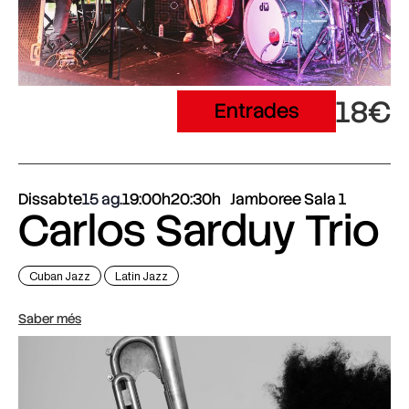
18€
Entrades
Dissabte
15 ag.
19:00h
20:30h
Jamboree Sala 1
Carlos Sarduy Trio
Cuban Jazz
Latin Jazz
Saber més