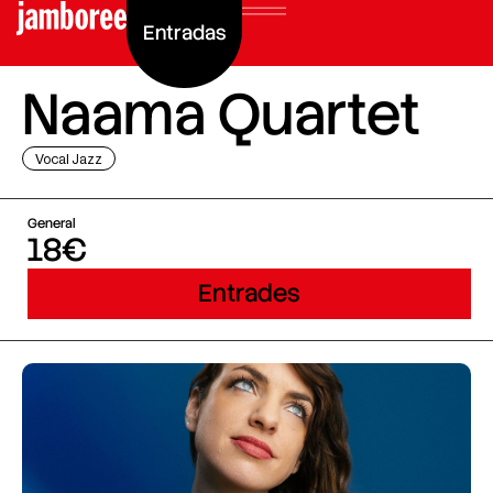
Entradas
Naama Quartet
Vocal Jazz
General
18€
Entrades