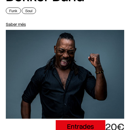
Funk
Soul
Saber més
20€
Entrades