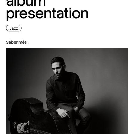
album
presentation
Jazz
Saber més