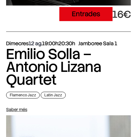
16€
Entrades
Dimecres
12 ag.
19:00h
20:30h
Jamboree Sala 1
Emilio Solla –
Antonio Lizana
Quartet
Flamenco Jazz
Latin Jazz
Saber més