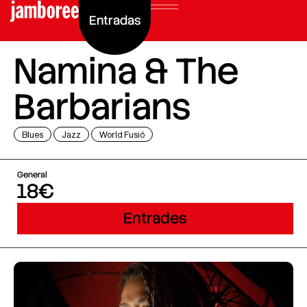
Entradas
Namina & The
Barbarians
Blues
Jazz
World Fusió
General
18€
Entrades