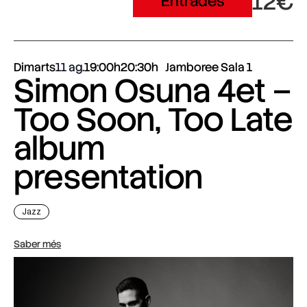
12€
Entrades
Dimarts
11 ag.
19:00h
20:30h
Jamboree Sala 1
Simon Osuna 4et –
Too Soon, Too Late
album
presentation
Jazz
Saber més