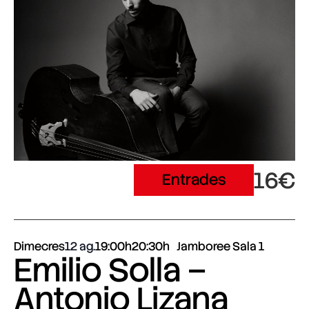
16€
Entrades
Dimecres
12 ag.
19:00h
20:30h
Jamboree Sala 1
Emilio Solla –
Antonio Lizana