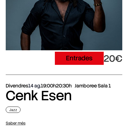
20€
Entrades
Divendres
14 ag.
19:00h
20:30h
Jamboree Sala 1
Cenk Esen
Jazz
Saber més