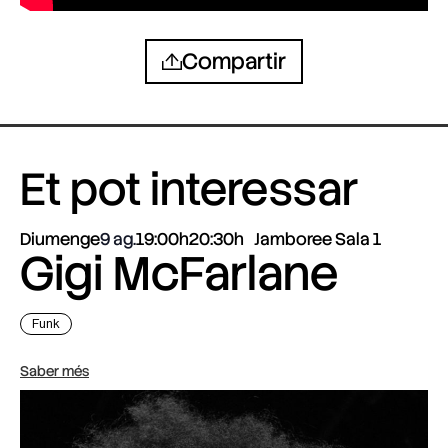
Compartir
Et pot interessar
Diumenge
9 ag.
19:00h
20:30h
Jamboree Sala 1
Gigi McFarlane
Funk
Saber més