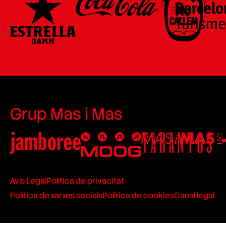
Grup Mas i Mas
Avís Legal
Política de privacitat
Política de xarxes socials
Política de cookies
Canal legal