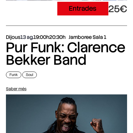
25€
Entrades
Dijous
13 ag.
19:00h
20:30h
Jamboree Sala 1
Pur Funk: Clarence
Bekker Band
Funk
Soul
Saber més