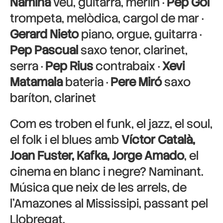
Namina
veu, guitarra, merlin ·
Pep Gol
trompeta, melòdica, cargol de mar ·
Gerard Nieto
piano, orgue, guitarra ·
Pep Pascual
saxo tenor, clarinet,
serra ·
Pep Rius
contrabaix ·
Xevi
Matamala
bateria ·
Pere Miró
saxo
baríton, clarinet
Com es troben el funk, el jazz, el soul,
el folk i el blues amb
Víctor Català,
Joan Fuster, Kafka, Jorge Amado
, el
cinema en blanc i negre? Naminant.
Música que neix de les arrels, de
l’Amazones al Mississipi, passant pel
Llobregat.