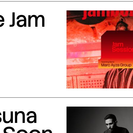
e Jam
suna