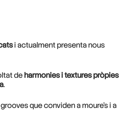
cats
i actualment presenta nous
oltat de
harmonies i textures pròpies
ca
.
 grooves que conviden a moure’s i a