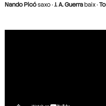
Nando Picó
saxo ·
J. A. Guerra
baix ·
To