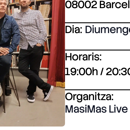
08002 Barce
Dia:
Diumeng
Horaris:
19:00h / 20:3
Organitza:
MasiMas Live