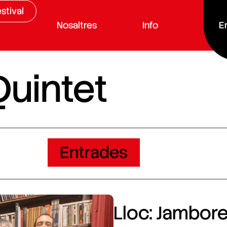
stival
Nosaltres
Info
E
uintet
Entrades
Lloc: Jamboree