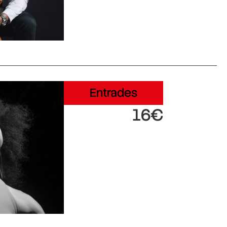
Entrades
16€