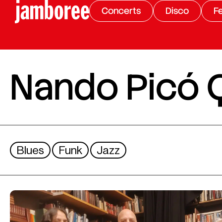
Concerts
Disco
Fe
Nando Picó Q
Blues
Funk
Jazz