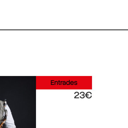
Entrades
23€