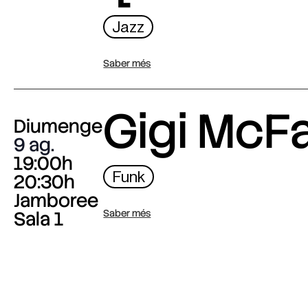
Jazz
Saber més
Gigi McF
Diumenge
9 ag.
19:00h
Funk
20:30h
Jamboree
Sala 1
Saber més