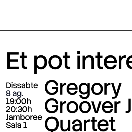
Et pot inte
Gregory
Dissabte
8 ag.
Groover J
19:00h
20:30h
Quartet
Jamboree
Sala 1