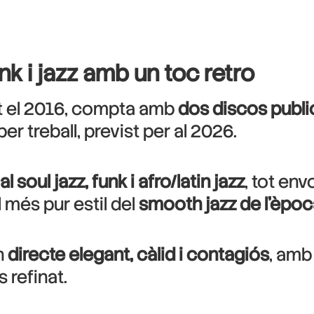
nk i jazz amb un toc retro
iat el 2016, compta amb
dos discos publi
r treball, previst per al 2026.
 soul jazz, funk i afro/latin jazz
, tot env
el més pur estil del
smooth jazz de l’èpo
n
directe elegant, càlid i contagiós
, amb
 refinat.