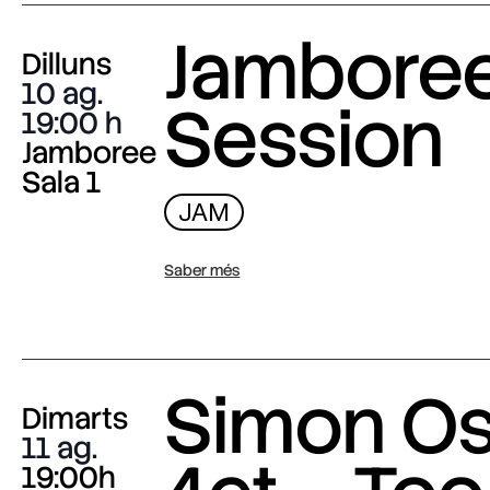
Jambore
Dilluns
10 ag.
Session
19:00
Jamboree
Sala 1
JAM
Saber més
Simon O
Dimarts
11 ag.
19:00h