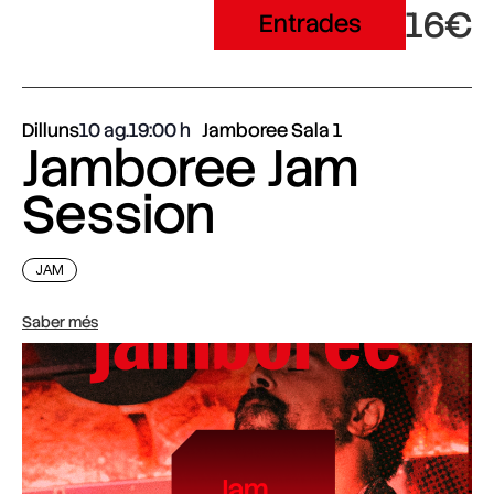
16€
Entrades
Dilluns
10 ag.
19:00
Jamboree Sala 1
Jamboree Jam
Session
JAM
Saber més