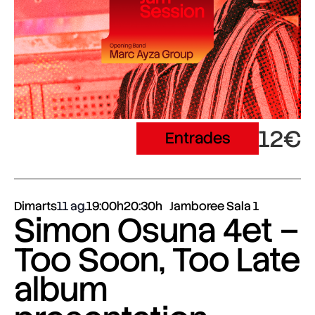
12€
Entrades
Dimarts
11 ag.
19:00h
20:30h
Jamboree Sala 1
Simon Osuna 4et –
Too Soon, Too Late
album