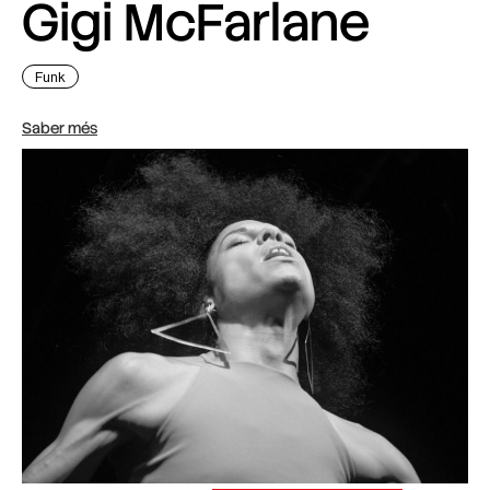
Gigi McFarlane
Funk
Saber més