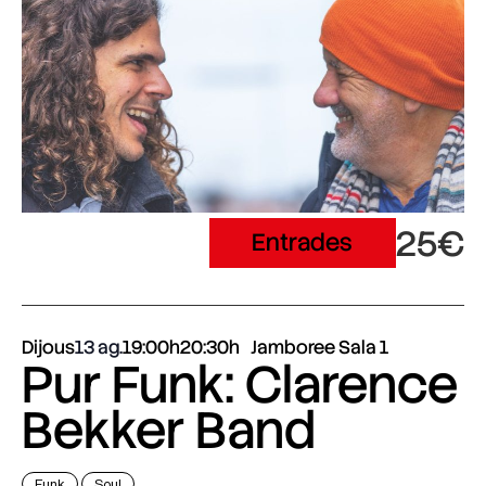
25€
Entrades
Dijous
13 ag.
19:00h
20:30h
Jamboree Sala 1
Pur Funk: Clarence
Bekker Band
Funk
Soul