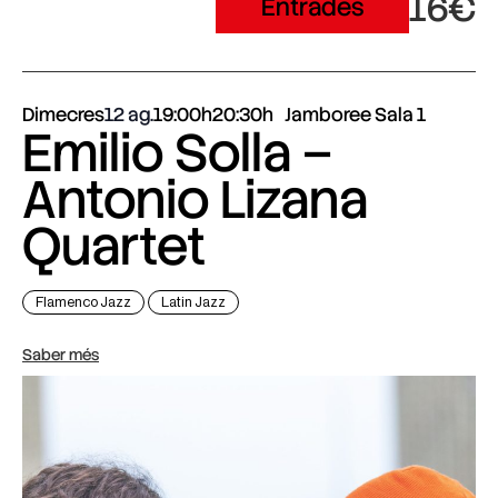
16€
Entrades
Dimecres
12 ag.
19:00h
20:30h
Jamboree Sala 1
Emilio Solla –
Antonio Lizana
Quartet
Flamenco Jazz
Latin Jazz
Saber més