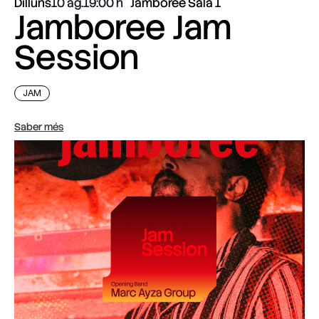
Dilluns
10 ag.
19:00
Jamboree Sala 1
Jamboree Jam
Session
JAM
Saber més