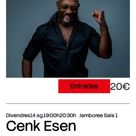
20€
Entrades
Divendres
14 ag.
19:00h
20:30h
Jamboree Sala 1
Cenk Esen