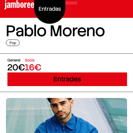
Entradas
Pablo Moreno
Pop
General
Socis
20€
16€
Entrades