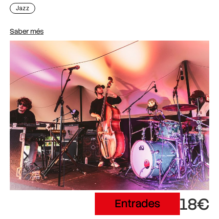
Jazz
Saber més
18€
Entrades