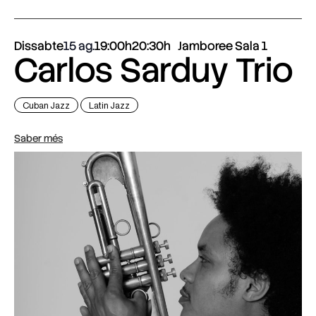
Dissabte
15 ag.
19:00h
20:30h
Jamboree Sala 1
Carlos Sarduy Trio
Cuban Jazz
Latin Jazz
Saber més