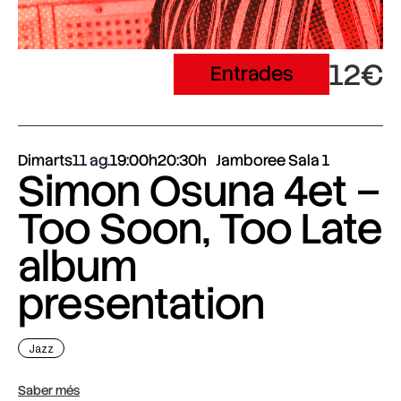
12€
Entrades
Dimarts
11 ag.
19:00h
20:30h
Jamboree Sala 1
Simon Osuna 4et –
Too Soon, Too Late
album
presentation
Jazz
Saber més