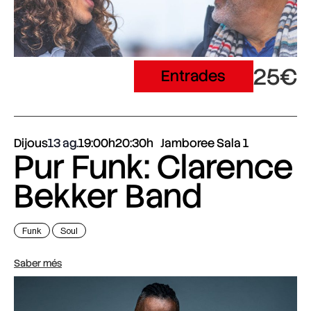
25€
Entrades
Dijous
13 ag.
19:00h
20:30h
Jamboree Sala 1
Pur Funk: Clarence
Bekker Band
Funk
Soul
Saber més