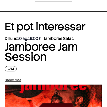
Et pot interessar
Dilluns
10 ag.
19:00
Jamboree Sala 1
Jamboree Jam
Session
JAM
Saber més