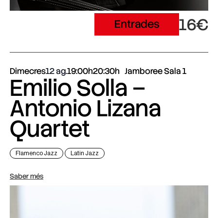
16€
Entrades
Dimecres
12 ag.
19:00h
20:30h
Jamboree Sala 1
Emilio Solla –
Antonio Lizana
Quartet
Flamenco Jazz
Latin Jazz
Saber més