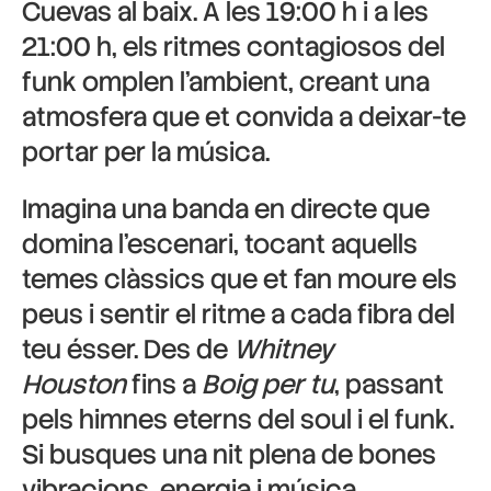
Cuevas al baix. A les 19:00 h i a les
21:00 h, els ritmes contagiosos del
funk omplen l’ambient, creant una
atmosfera que et convida a deixar-te
portar per la música.
Imagina una banda en directe que
domina l’escenari, tocant aquells
temes clàssics que et fan moure els
peus i sentir el ritme a cada fibra del
teu ésser. Des de
Whitney
Houston
fins a
Boig per tu
, passant
pels himnes eterns del soul i el funk.
Si busques una nit plena de bones
vibracions, energia i música