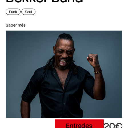
Funk
Soul
Saber més
20€
Entrades