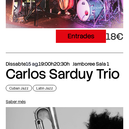
18€
Entrades
Dissabte
15 ag.
19:00h
20:30h
Jamboree Sala 1
Carlos Sarduy Trio
Cuban Jazz
Latin Jazz
Saber més