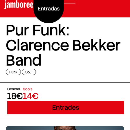
Entradas
Pur Funk:
Clarence Bekker
Band
Funk
Soul
General
Socis
18€
14€
Entrades