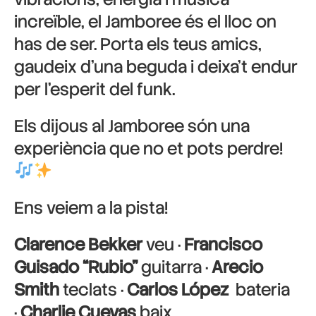
increïble, el Jamboree és el lloc on
has de ser. Porta els teus amics,
gaudeix d’una beguda i deixa’t endur
per l’esperit del funk.
Els dijous al Jamboree són una
experiència que no et pots perdre!
Ens veiem a la pista!
Clarence Bekker
veu ·
Francisco
Guisado “Rubio”
guitarra ·
Arecio
Smith
teclats ·
Carlos López
bateria
·
Charlie Cuevas
baix