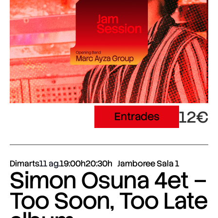
12€
Entrades
Dimarts
11 ag.
19:00h
20:30h
Jamboree Sala 1
Simon Osuna 4et –
Too Soon, Too Late