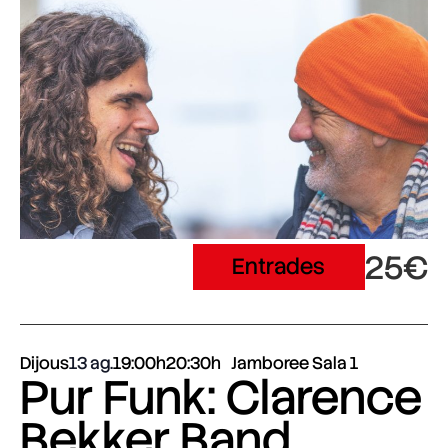
25€
Entrades
Dijous
13 ag.
19:00h
20:30h
Jamboree Sala 1
Pur Funk: Clarence
Bekker Band