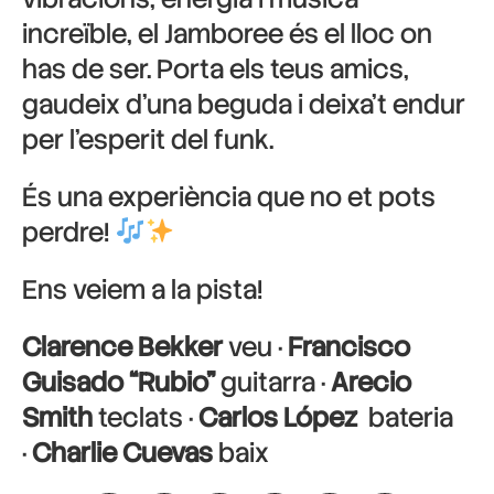
increïble, el Jamboree és el lloc on
has de ser. Porta els teus amics,
gaudeix d’una beguda i deixa’t endur
per l’esperit del funk.
És una experiència que no et pots
perdre!
Ens veiem a la pista!
Clarence Bekker
veu ·
Francisco
Guisado “Rubio”
guitarra ·
Arecio
Smith
teclats ·
Carlos López
bateria
·
Charlie Cuevas
baix