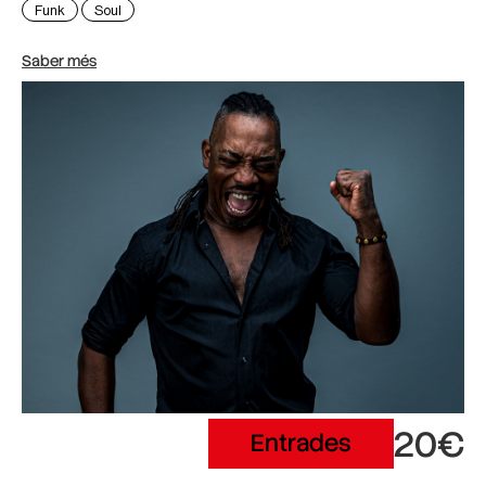
Funk
Soul
Saber més
20€
Entrades