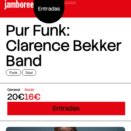
Entradas
Pur Funk:
Clarence Bekker
Band
Funk
Soul
General
Socis
20€
16€
Entrades