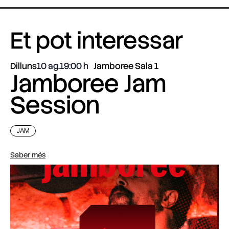
Et pot interessar
Dilluns
10 ag.
19:00
Jamboree Sala 1
Jamboree Jam
Session
JAM
Saber més