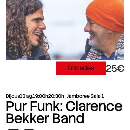
25€
Entrades
Dijous
13 ag.
19:00h
20:30h
Jamboree Sala 1
Pur Funk: Clarence
Bekker Band