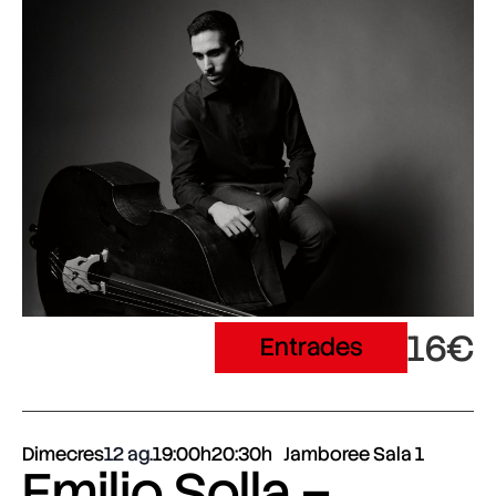
16€
Entrades
Dimecres
12 ag.
19:00h
20:30h
Jamboree Sala 1
Emilio Solla –