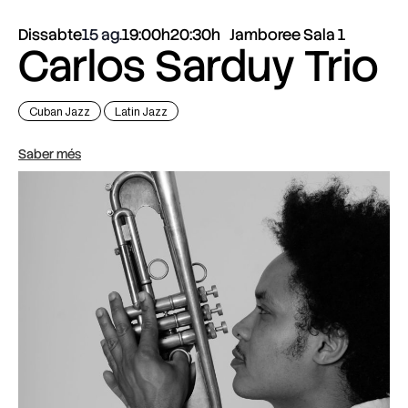
Dissabte
15 ag.
19:00h
20:30h
Jamboree Sala 1
Carlos Sarduy Trio
Cuban Jazz
Latin Jazz
Saber més