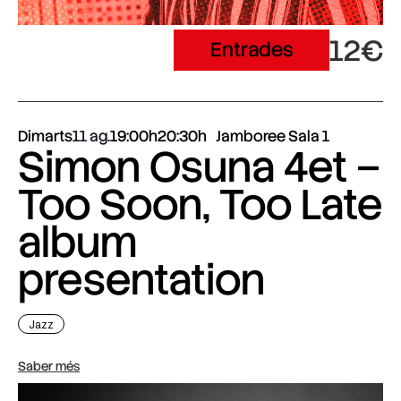
12€
Entrades
Dimarts
11 ag.
19:00h
20:30h
Jamboree Sala 1
Simon Osuna 4et –
Too Soon, Too Late
album
presentation
Jazz
Saber més