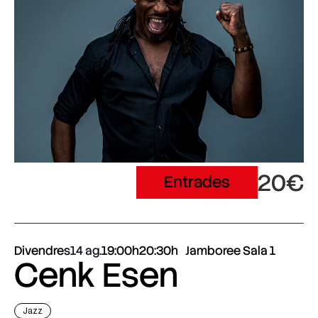
20€
Entrades
Divendres
14 ag.
19:00h
20:30h
Jamboree Sala 1
Cenk Esen
Jazz