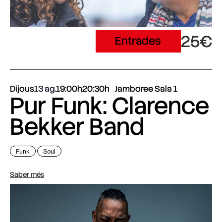
25€
Entrades
Dijous
13 ag.
19:00h
20:30h
Jamboree Sala 1
Pur Funk: Clarence
Bekker Band
Funk
Soul
Saber més