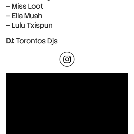
– Miss Loot
– Ella Muah
– Lulu Txispun
DJ:
Torontos Djs