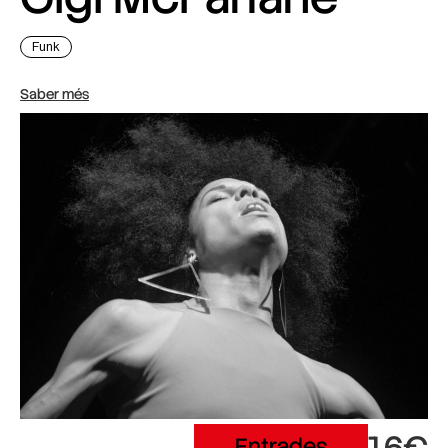
Funk
Saber més
16€
Entrades