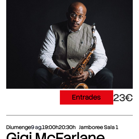
23€
Entrades
Diumenge
9 ag.
19:00h
20:30h
Jamboree Sala 1
Gigi McFarlane