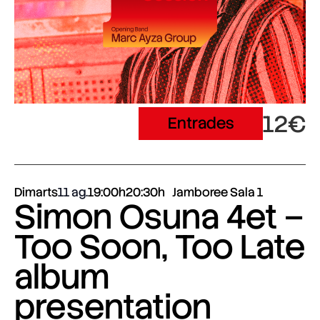
12€
Entrades
Dimarts
11 ag.
19:00h
20:30h
Jamboree Sala 1
Simon Osuna 4et –
Too Soon, Too Late
album
presentation