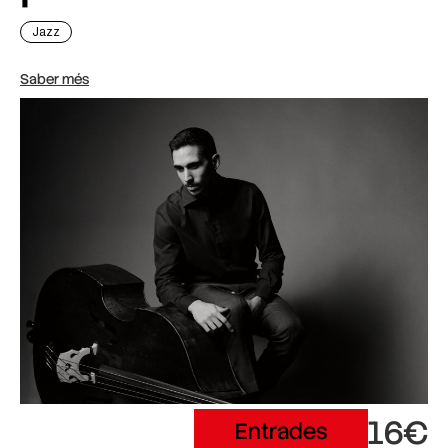
Jazz
Saber més
16€
Entrades