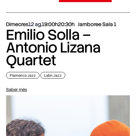
Dimecres
12 ag.
19:00h
20:30h
Jamboree Sala 1
Emilio Solla –
Antonio Lizana
Quartet
Flamenco Jazz
Latin Jazz
Saber més