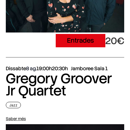
20€
Entrades
Dissabte
8 ag.
19:00h
20:30h
Jamboree Sala 1
Gregory Groover
Jr Quartet
Jazz
Saber més