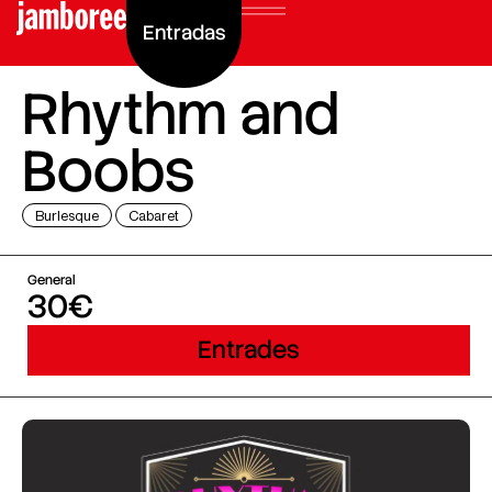
Entradas
Rhythm and
Boobs
Burlesque
Cabaret
General
30€
Entrades