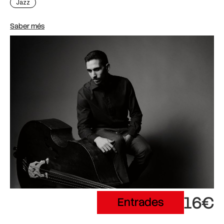
Jazz
Saber més
16€
Entrades