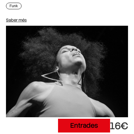
Funk
Saber més
16€
Entrades