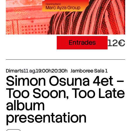
12€
Entrades
Dimarts
11 ag.
19:00h
20:30h
Jamboree Sala 1
Simon Osuna 4et –
Too Soon, Too Late
album
presentation