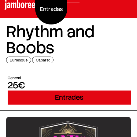
Entradas
Rhythm and
Boobs
Burlesque
Cabaret
General
25€
Entrades