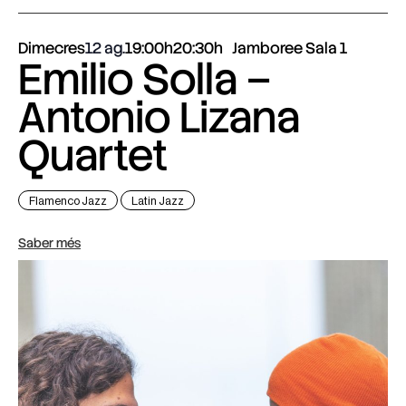
Dimecres
12 ag.
19:00h
20:30h
Jamboree Sala 1
Emilio Solla –
Antonio Lizana
Quartet
Flamenco Jazz
Latin Jazz
Saber més