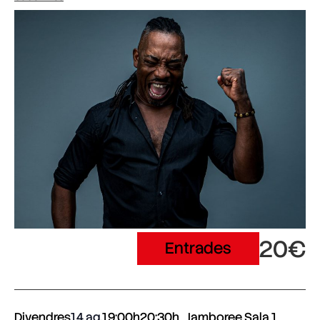
20€
Entrades
Divendres
14 ag.
19:00h
20:30h
Jamboree Sala 1