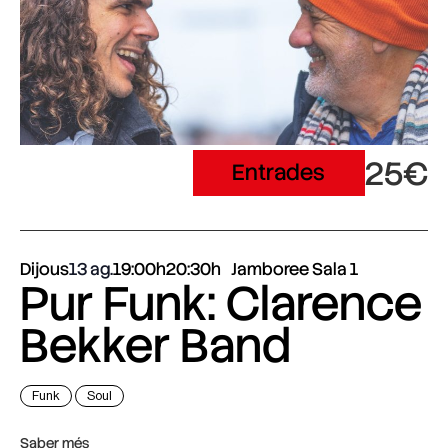
25€
Entrades
Dijous
13 ag.
19:00h
20:30h
Jamboree Sala 1
Pur Funk: Clarence
Bekker Band
Funk
Soul
Saber més