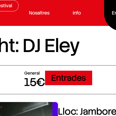
stival
Nosaltres
Info
E
t: DJ Eley
General
Entrades
15€
Lloc: Jamboree