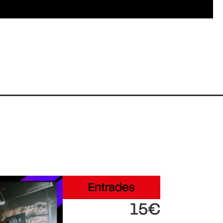
Entrades
15€