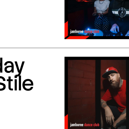
day
Stile