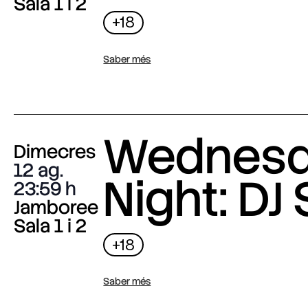
Sala 1 i 2
+18
Saber més
Wednes
Dimecres
12 ag.
Night: DJ 
23:59
Jamboree
Sala 1 i 2
+18
Saber més