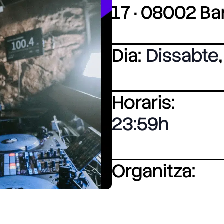
17 · 08002 B
Dia:
Dissabte
,
Horaris:
23:59
Organitza: