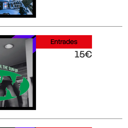
Entrades
15€