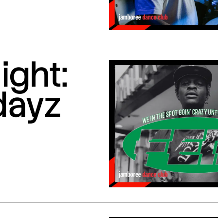
ight:
dayz