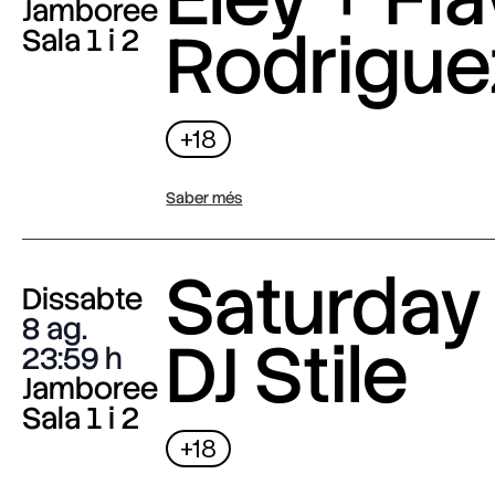
Jamboree
Rodrigue
Sala 1 i 2
+18
Saber més
Saturday 
Dissabte
8 ag.
DJ Stile
23:59
Jamboree
Sala 1 i 2
+18