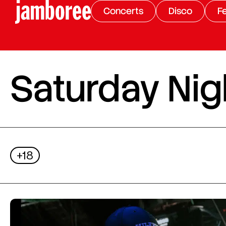
Concerts
Disco
Fe
Saturday Nigh
+18