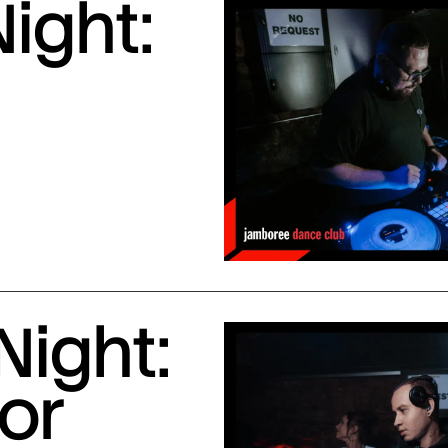
ight:
Night:
or