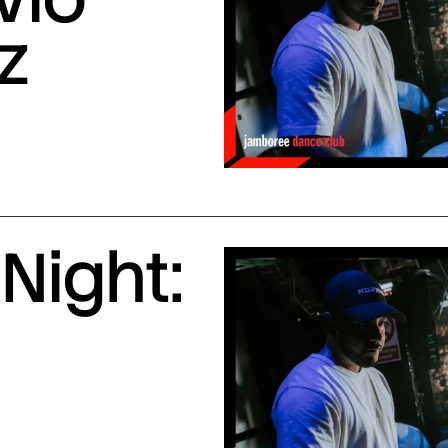
z
Night: