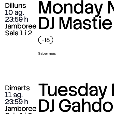
Monday N
Dilluns
10 ag.
DJ Mastie
23:59
Jamboree
Sala 1 i 2
+18
Saber més
Tuesday 
Dimarts
11 ag.
DJ Gahdo
23:59
Jamboree