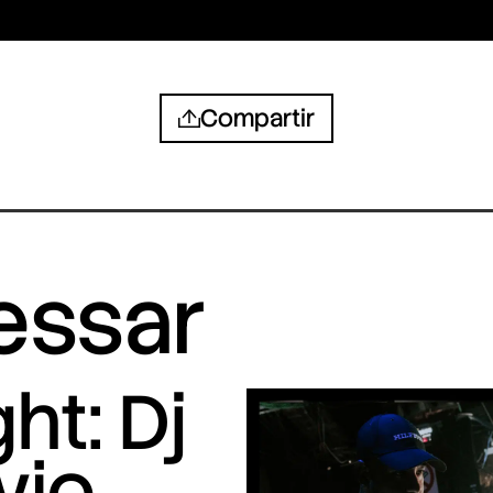
Compartir
ressar
ht: Dj
vio