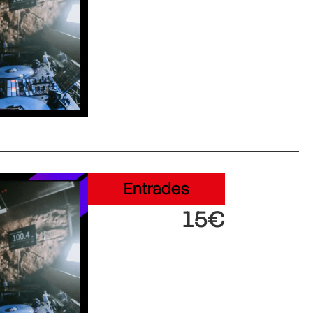
Entrades
15€