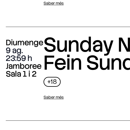
Saber més
Sunday N
Diumenge
9 ag.
Fein Sun
23:59
Jamboree
Sala 1 i 2
+18
Saber més