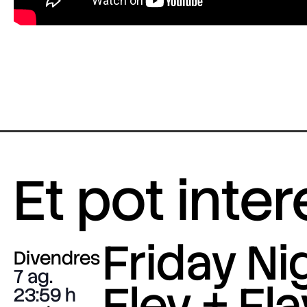
Et pot inte
Friday Nig
Divendres
7 ag.
Eley + Fla
23:59