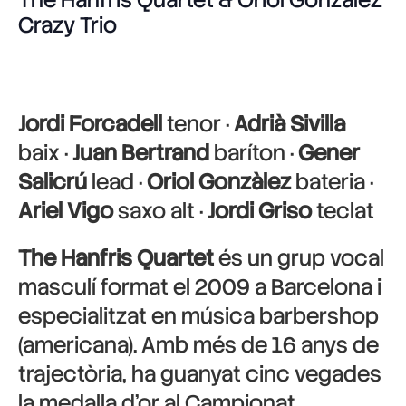
Crazy Trio
Jordi Forcadell
tenor ·
Adrià Sivilla
baix ·
Juan Bertrand
baríton ·
Gener
Salicrú
lead ·
Oriol Gonzàlez
bateria ·
Ariel Vigo
saxo alt ·
Jordi Griso
teclat
The Hanfris Quartet
és un grup vocal
masculí format el 2009 a Barcelona i
especialitzat en música barbershop
(americana). Amb més de 16 anys de
trajectòria, ha guanyat cinc vegades
la medalla d’or al Campionat