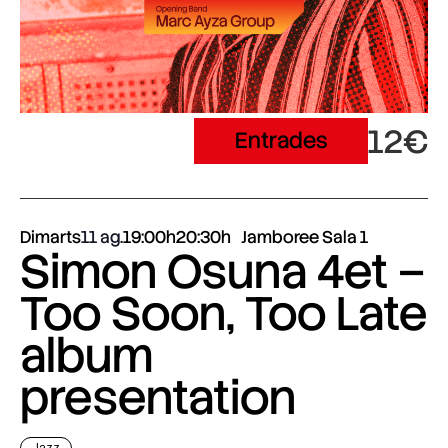
12€
Entrades
Dimarts
11 ag.
19:00h
20:30h
Jamboree Sala 1
Simon Osuna 4et –
Too Soon, Too Late
album
presentation
Jazz