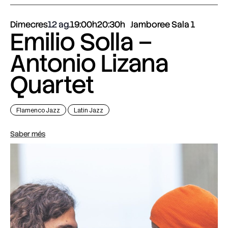
Dimecres
12 ag.
19:00h
20:30h
Jamboree Sala 1
Emilio Solla –
Antonio Lizana
Quartet
Flamenco Jazz
Latin Jazz
Saber més