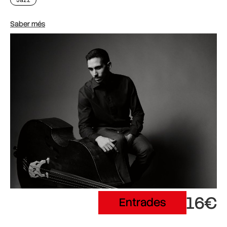
Saber més
16€
Entrades