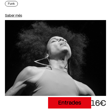
Funk
Saber més
16€
Entrades