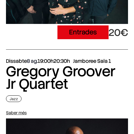
20€
Entrades
Dissabte
8 ag.
19:00h
20:30h
Jamboree Sala 1
Gregory Groover
Jr Quartet
Jazz
Saber més