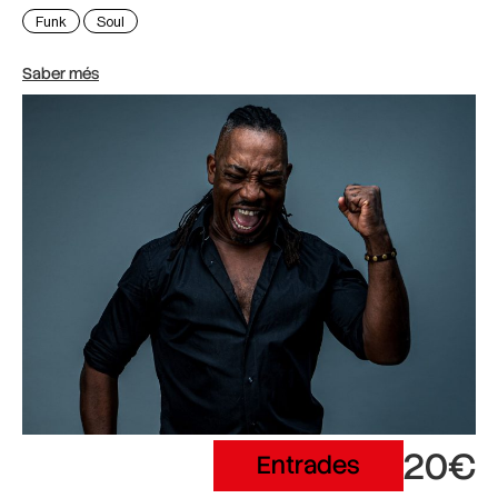
Funk
Soul
Saber més
20€
Entrades