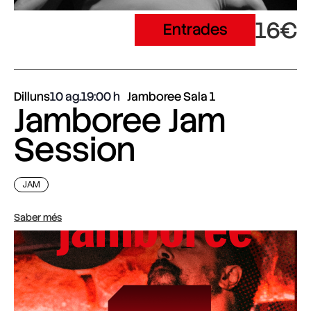
16€
Entrades
Dilluns
10 ag.
19:00
Jamboree Sala 1
Jamboree Jam
Session
JAM
Saber més