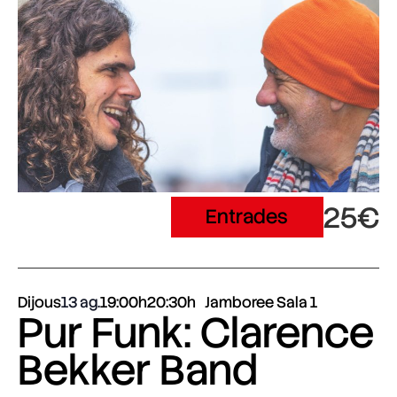
25€
Entrades
Dijous
13 ag.
19:00h
20:30h
Jamboree Sala 1
Pur Funk: Clarence
Bekker Band