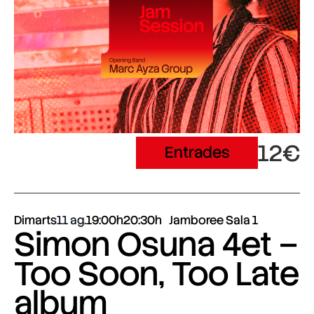
12€
Entrades
Dimarts
11 ag.
19:00h
20:30h
Jamboree Sala 1
Simon Osuna 4et –
Too Soon, Too Late
album