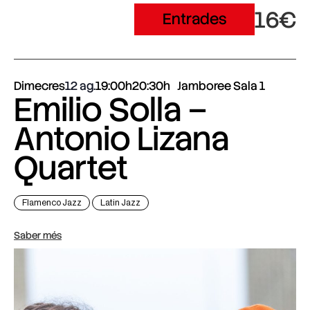
16€
Entrades
Dimecres
12 ag.
19:00h
20:30h
Jamboree Sala 1
Emilio Solla –
Antonio Lizana
Quartet
Flamenco Jazz
Latin Jazz
Saber més