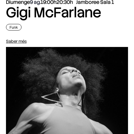
Diumenge
9 ag.
19:00h
20:30h
Jamboree Sala 1
Gigi McFarlane
Funk
Saber més