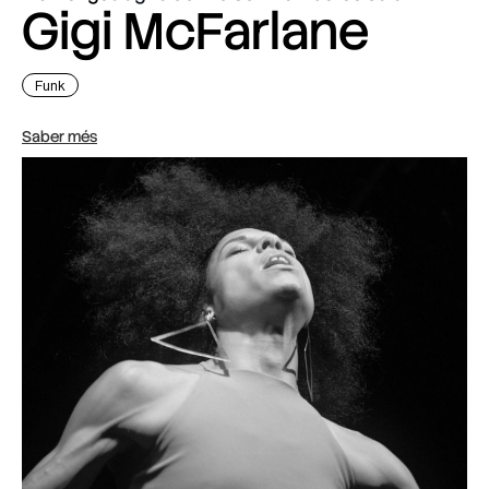
Gigi McFarlane
Funk
Saber més