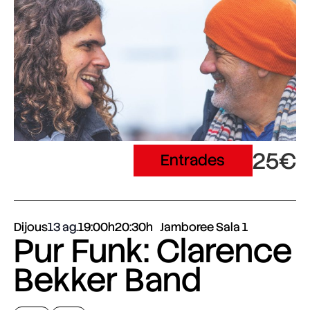
25€
Entrades
Dijous
13 ag.
19:00h
20:30h
Jamboree Sala 1
Pur Funk: Clarence
Bekker Band