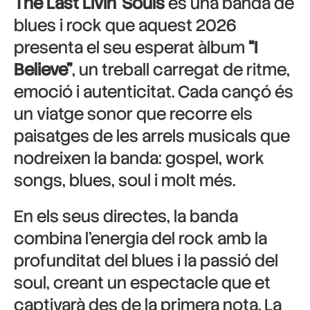
The Last Livin’ Souls
és una banda de
blues i rock que aquest 2026
presenta el seu esperat àlbum
“I
Believe”
, un treball carregat de ritme,
emoció i autenticitat. Cada cançó és
un viatge sonor que recorre els
paisatges de les arrels musicals que
nodreixen la banda: gospel, work
songs, blues, soul i molt més.
En els seus directes, la banda
combina l’energia del rock amb la
profunditat del blues i la passió del
soul, creant un espectacle que et
captivarà des de la primera nota. La