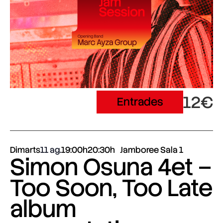
12€
Entrades
Dimarts
11 ag.
19:00h
20:30h
Jamboree Sala 1
Simon Osuna 4et –
Too Soon, Too Late
album