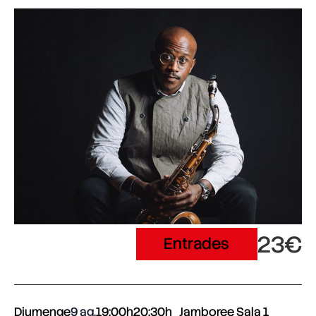
23€
Entrades
Diumenge
9 ag.
19:00h
20:30h
Jamboree Sala 1