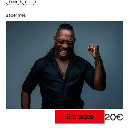
Funk
Soul
Saber més
20€
Entrades