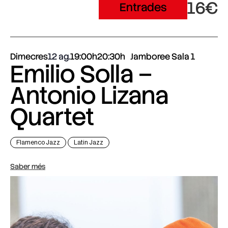
16€
Entrades
Dimecres
12 ag.
19:00h
20:30h
Jamboree Sala 1
Emilio Solla –
Antonio Lizana
Quartet
Flamenco Jazz
Latin Jazz
Saber més