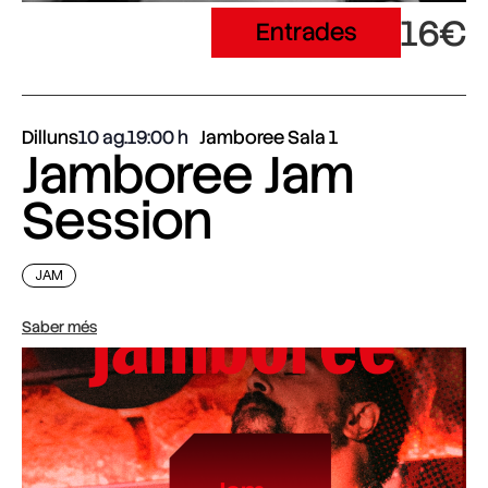
16€
Entrades
Dilluns
10 ag.
19:00
Jamboree Sala 1
Jamboree Jam
Session
JAM
Saber més