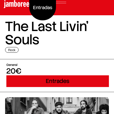
Entradas
The Last Livin’
Souls
Rock
General
20€
Entrades