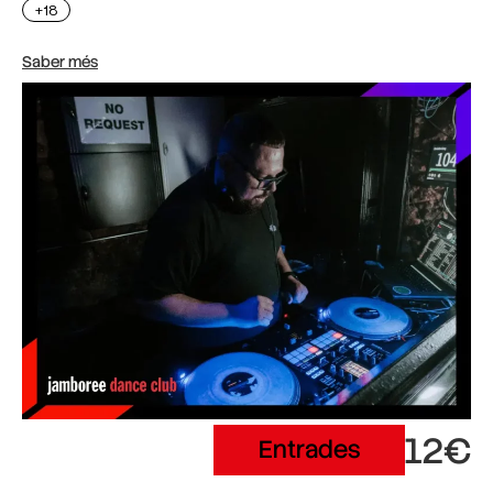
+18
Saber més
12€
Entrades