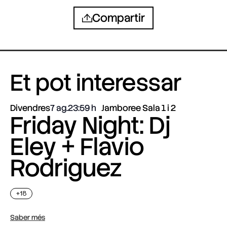
Compartir
Et pot interessar
Divendres
7 ag.
23:59
Jamboree Sala 1 i 2
Friday Night: Dj
Eley + Flavio
Rodriguez
+18
Saber més