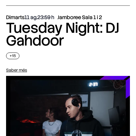
Dimarts
11 ag.
23:59
Jamboree Sala 1 i 2
Tuesday Night: DJ
Gahdoor
+18
Saber més