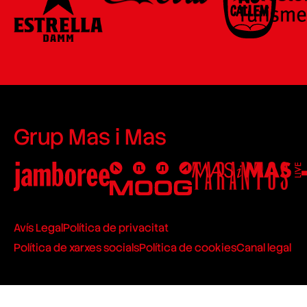
Grup Mas i Mas
Avís Legal
Política de privacitat
Política de xarxes socials
Política de cookies
Canal legal