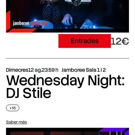
12€
Entrades
Dimecres
12 ag.
23:59
Jamboree Sala 1 i 2
Wednesday Night:
DJ Stile
+18
Saber més