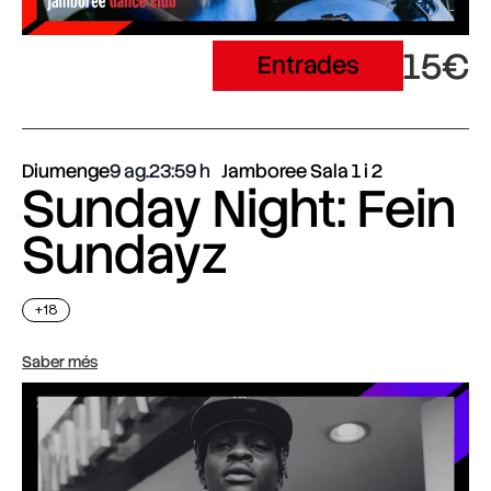
15€
Entrades
Diumenge
9 ag.
23:59
Jamboree Sala 1 i 2
Sunday Night: Fein
Sundayz
+18
Saber més