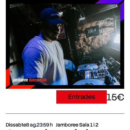
15€
Entrades
Dissabte
8 ag.
23:59
Jamboree Sala 1 i 2