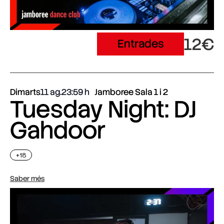
12€
Entrades
Dimarts
11 ag.
23:59
Jamboree Sala 1 i 2
Tuesday Night: DJ
Gahdoor
+18
Saber més