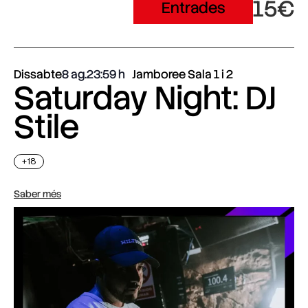
15€
Entrades
Dissabte
8 ag.
23:59
Jamboree Sala 1 i 2
Saturday Night: DJ
Stile
+18
Saber més