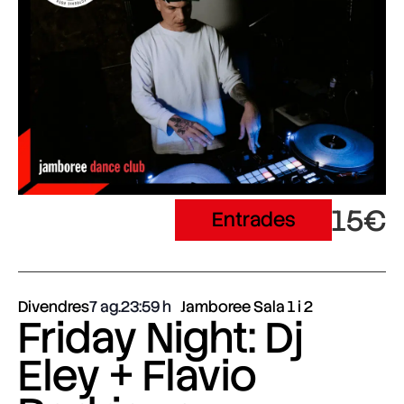
15€
Entrades
Divendres
7 ag.
23:59
Jamboree Sala 1 i 2
Friday Night: Dj
Eley + Flavio