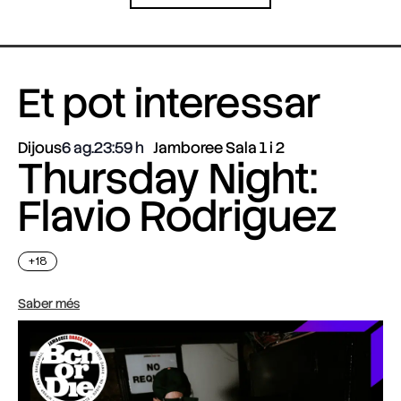
Et pot interessar
Dijous
6 ag.
23:59
Jamboree Sala 1 i 2
Thursday Night:
Flavio Rodriguez
+18
Saber més