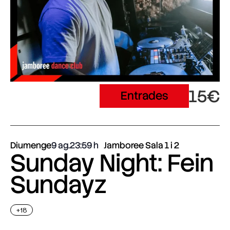
15€
Entrades
Diumenge
9 ag.
23:59
Jamboree Sala 1 i 2
Sunday Night: Fein
Sundayz
+18