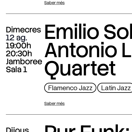
Saber més
Emilio Sol
Dimecres
12 ag.
Antonio L
19:00h
20:30h
Quartet
Jamboree
Sala 1
Flamenco Jazz
Latin Jazz
Saber més
Dijous