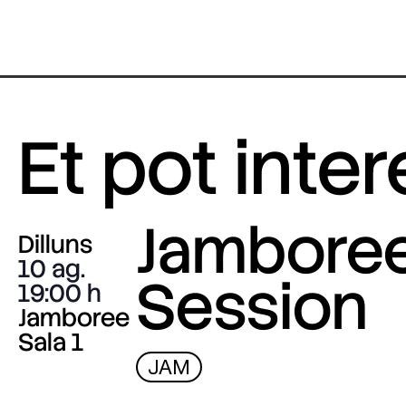
Et pot inte
Jambore
Dilluns
10 ag.
Session
19:00
Jamboree
Sala 1
JAM