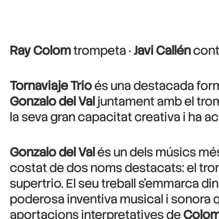
Ray Colom
trompeta ·
Javi Callén
cont
Tornaviaje Trio
és una destacada forma
Gonzalo del Val
juntament amb el tro
la seva gran capacitat creativa i ha act
Gonzalo del Val
és un dels músics més 
costat de dos noms destacats: el tr
supertrio. El seu treball s’emmarca d
poderosa inventiva musical i sonora q
aportacions interpretatives de
Colo