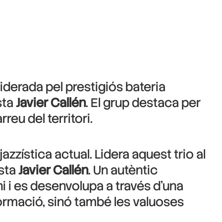
derada pel prestigiós bateria
sta
Javier Callén
. El grup destaca per
reu del territori.
zzística actual. Lidera aquest trio al
ista
Javier Callén
. Un autèntic
i i es desenvolupa a través d’una
formació, sinó també les valuoses