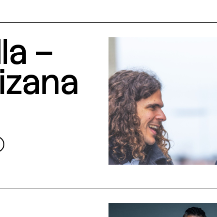
la –
izana