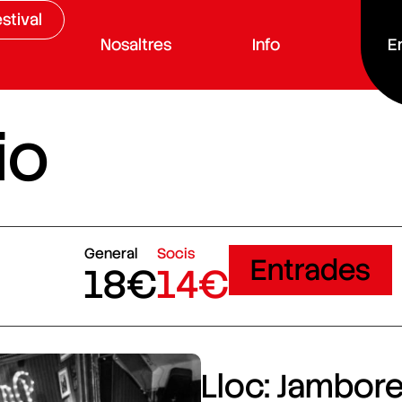
stival
Nosaltres
Info
E
io
General
Socis
Entrades
18€
14€
Lloc: Jamboree