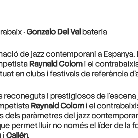
rabaix ·
Gonzalo Del Val
bateria
ció de jazz contemporani a Espanya, li
mpetista
Raynald Colom
i el contrabaixi
uat en clubs i festivals de referència d’ar
reconeguts i prestigiosos de l’escena ja
ompetista
Raynald Colom
i el contrabaix
ins dels paràmetres del jazz contemporan
ue permet lluir no només el líder de la 
m
i
Callén
.