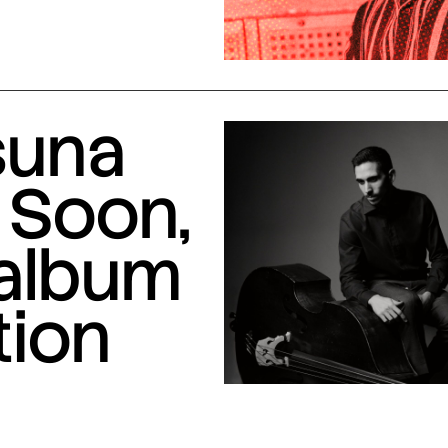
suna
 Soon,
 album
tion