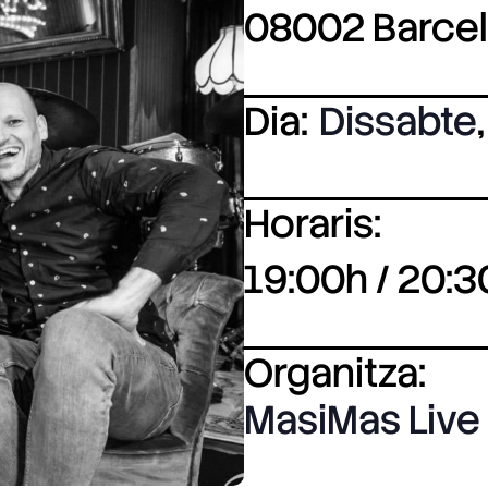
08002 Barce
Dia:
Dissabte
,
Horaris:
19:00h / 20:3
Organitza:
MasiMas Live