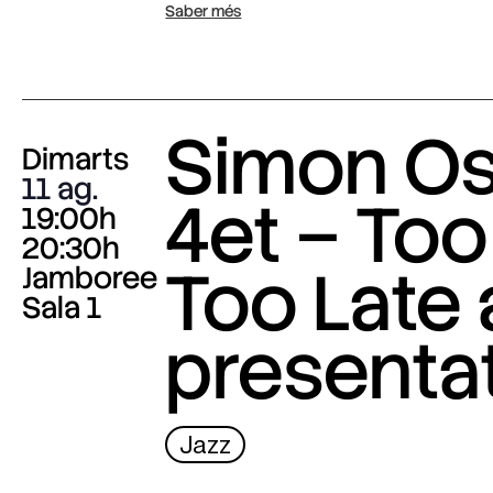
Saber més
Simon O
Dimarts
11 ag.
4et – Too
19:00h
20:30h
Too Late
Jamboree
Sala 1
presenta
Jazz