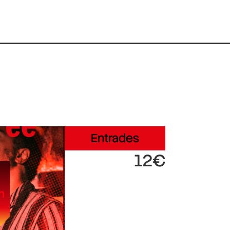
Entrades
12€