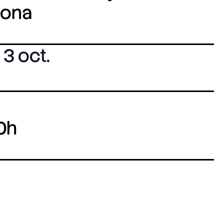
lona
3 oct.
0h