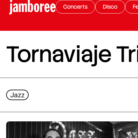
Concerts
Disco
Fe
Tornaviaje Tr
Jazz