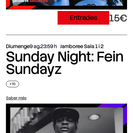
15€
Entrades
Diumenge
9 ag.
23:59
Jamboree Sala 1 i 2
Sunday Night: Fein
Sundayz
+18
Saber més