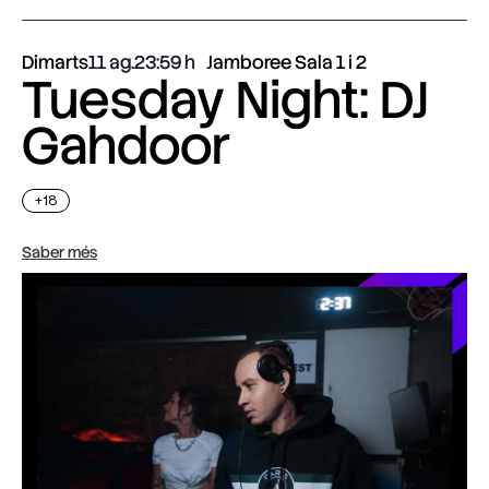
Dimarts
11 ag.
23:59
Jamboree Sala 1 i 2
Tuesday Night: DJ
Gahdoor
+18
Saber més