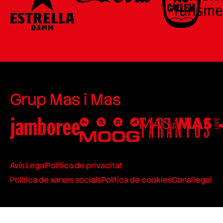
Grup Mas i Mas
Avís Legal
Política de privacitat
Política de xarxes socials
Política de cookies
Canal legal