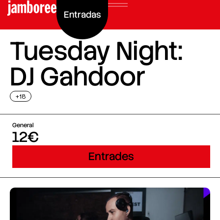
Entradas
Tuesday Night:
DJ Gahdoor
+18
General
12€
Entrades