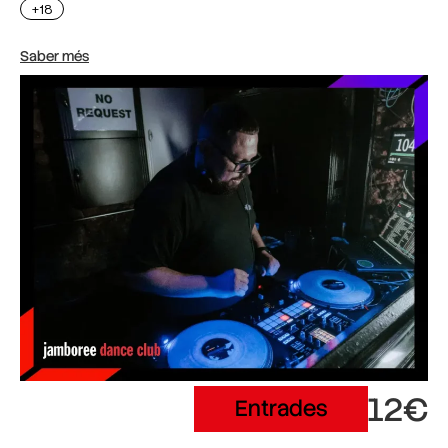
+18
Saber més
12€
Entrades