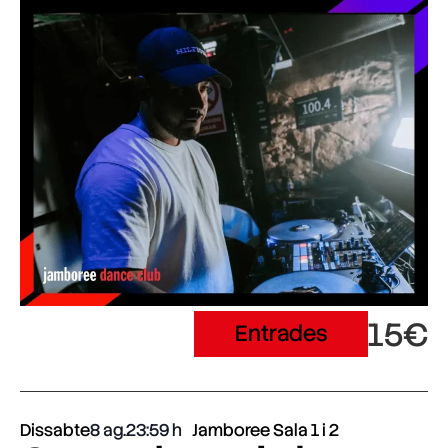
15€
Entrades
Dissabte
8 ag.
23:59
Jamboree Sala 1 i 2