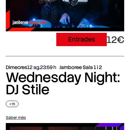
12€
Entrades
Dimecres
12 ag.
23:59
Jamboree Sala 1 i 2
Wednesday Night:
DJ Stile
+18
Saber més