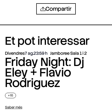
Compartir
Et pot interessar
Divendres
7 ag.
23:59
Jamboree Sala 1 i 2
Friday Night: Dj
Eley + Flavio
Rodriguez
+18
Saber més