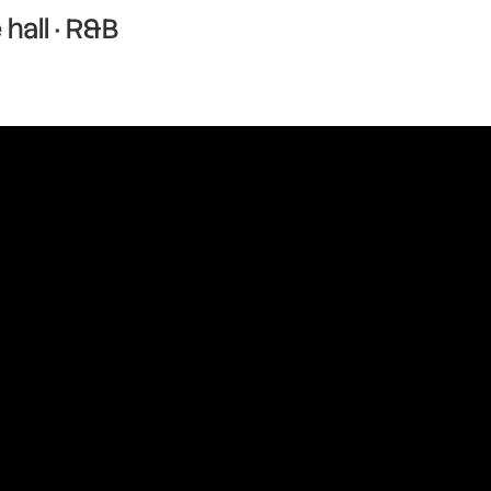
hall · R&B