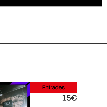
Entrades
15€