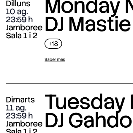
Monday N
Dilluns
10 ag.
DJ Mastie
23:59
Jamboree
Sala 1 i 2
+18
Saber més
Tuesday 
Dimarts
11 ag.
DJ Gahdo
23:59
Jamboree
Sala 1 i 2