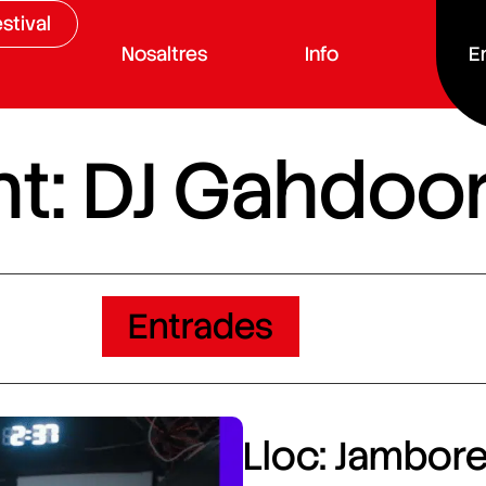
stival
Nosaltres
Info
E
t: DJ Gahdoo
Entrades
Lloc: Jamboree