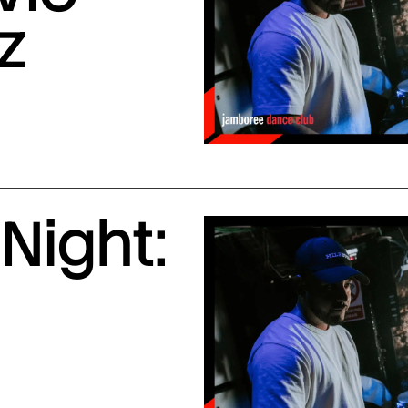
z
Night: