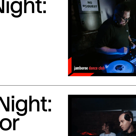
ight:
Night:
or