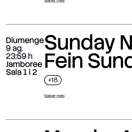
Saber més
Sunday N
Diumenge
9 ag.
Fein Sun
23:59
Jamboree
Sala 1 i 2
+18
Saber més