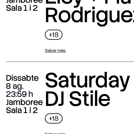
Rodrigue
Sala 1 i 2
+18
Saber més
Saturday 
Dissabte
8 ag.
DJ Stile
23:59
Jamboree
Sala 1 i 2
+18