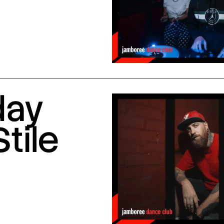
day
Stile