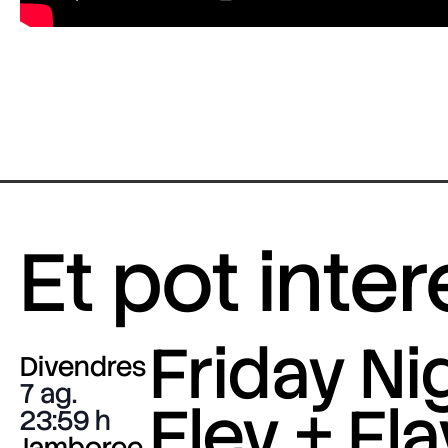
Et pot inte
Friday Nig
Divendres
7 ag.
Eley + Fla
23:59
Jamboree