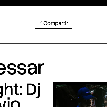
Compartir
ressar
ht: Dj
vio