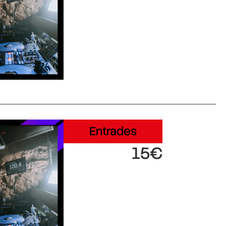
Entrades
15€