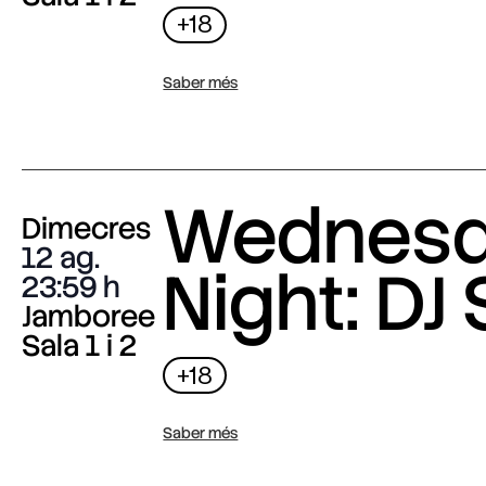
+18
Saber més
Wednes
Dimecres
12 ag.
Night: DJ 
23:59
Jamboree
Sala 1 i 2
+18
Saber més