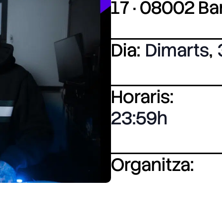
17 · 08002 B
Dia:
Dimarts
,
Horaris:
23:59
Organitza: