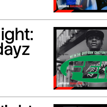
ight:
dayz