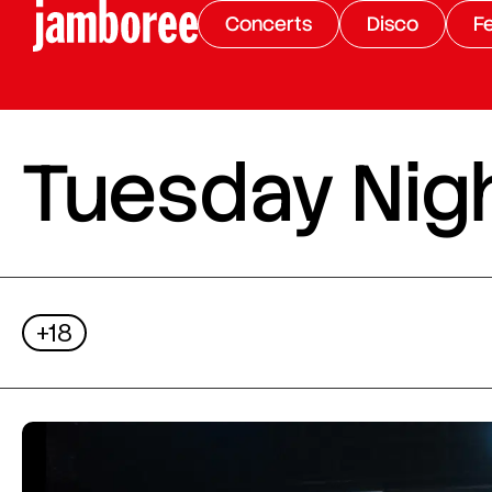
Concerts
Disco
Fe
Tuesday Nigh
+18