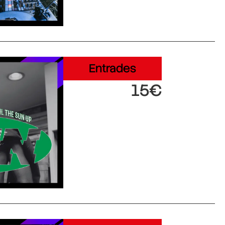
Entrades
15€