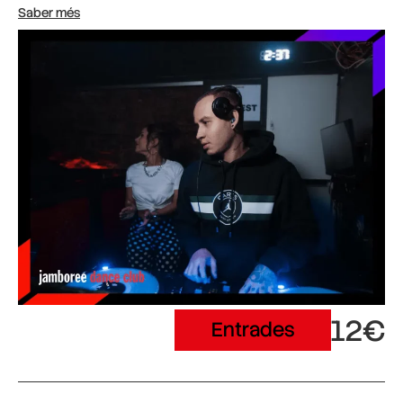
Saber més
12€
Entrades