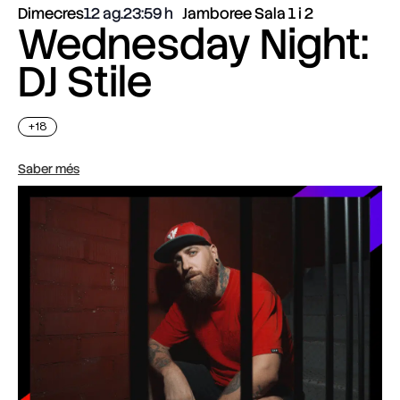
Dimecres
12 ag.
23:59
Jamboree Sala 1 i 2
Wednesday Night:
DJ Stile
+18
Saber més