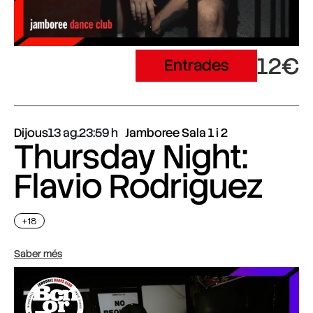
12€
Entrades
Dijous
13 ag.
23:59
Jamboree Sala 1 i 2
Thursday Night:
Flavio Rodriguez
+18
Saber més