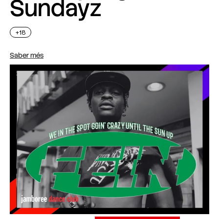
Sundayz
+18
Saber més