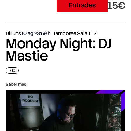
15€
Entrades
Dilluns
10 ag.
23:59
Jamboree Sala 1 i 2
Monday Night: DJ
Mastie
+18
Saber més