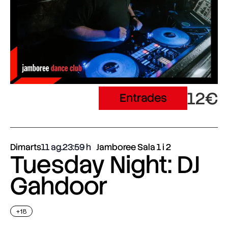
12€
Entrades
Dimarts
11 ag.
23:59
Jamboree Sala 1 i 2
Tuesday Night: DJ
Gahdoor
+18