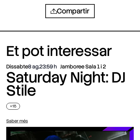
Compartir
Et pot interessar
Dissabte
8 ag.
23:59
Jamboree Sala 1 i 2
Saturday Night: DJ
Stile
+18
Saber més