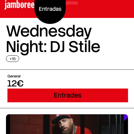
Entradas
Wednesday
Night: DJ Stile
+18
General
12€
Entrades