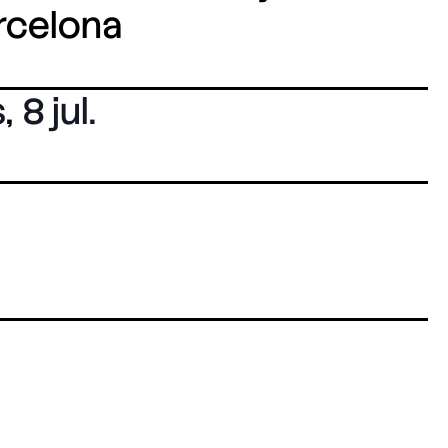
arcelona
s
,
8 jul.