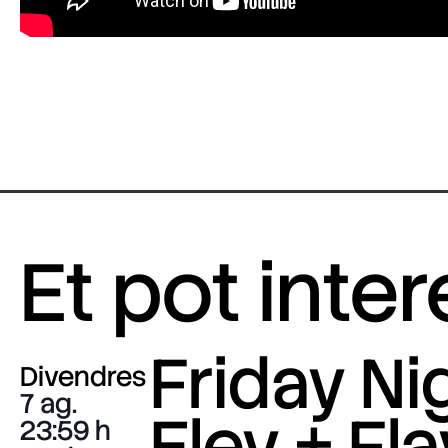
Et pot inte
Friday Nig
Divendres
7 ag.
Eley + Fla
23:59