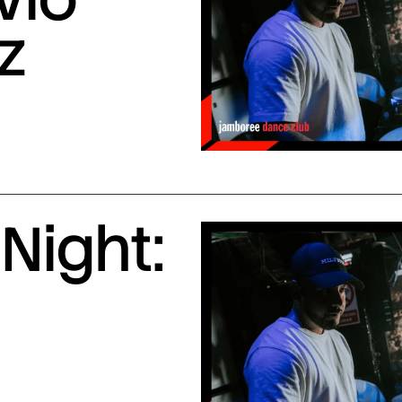
z
Night: