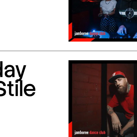
day
Stile