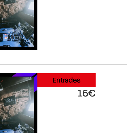
Entrades
15€