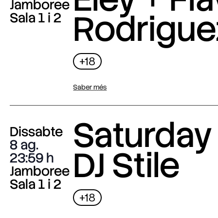
Jamboree
Rodrigue
Sala 1 i 2
+18
Saber més
Saturday 
Dissabte
8 ag.
DJ Stile
23:59
Jamboree
Sala 1 i 2
+18