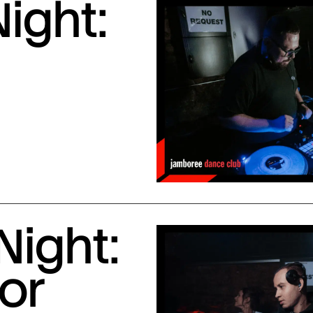
ight:
Night:
or