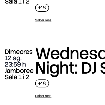
Sala 1 i 2
+18
Saber més
Wednes
Dimecres
12 ag.
Night: DJ 
23:59
Jamboree
Sala 1 i 2
+18
Saber més