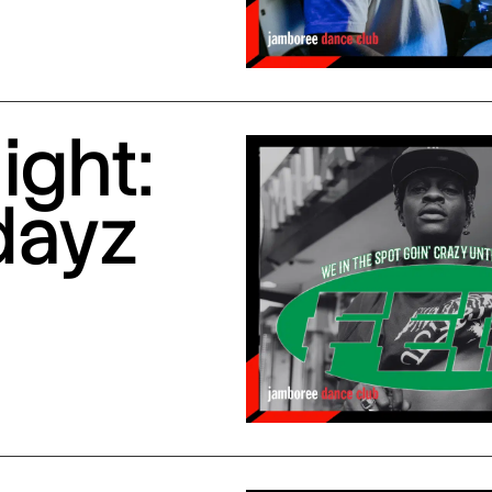
ight:
dayz