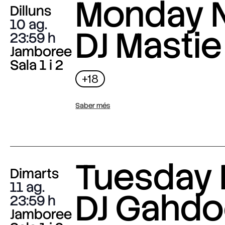
Monday N
Dilluns
10 ag.
DJ Mastie
23:59
Jamboree
Sala 1 i 2
+18
Saber més
Tuesday 
Dimarts
11 ag.
DJ Gahdo
23:59
Jamboree