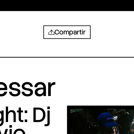
Compartir
ressar
ht: Dj
vio