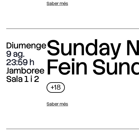
Saber més
Sunday N
Diumenge
9 ag.
Fein Sun
23:59
Jamboree
Sala 1 i 2
+18
Saber més