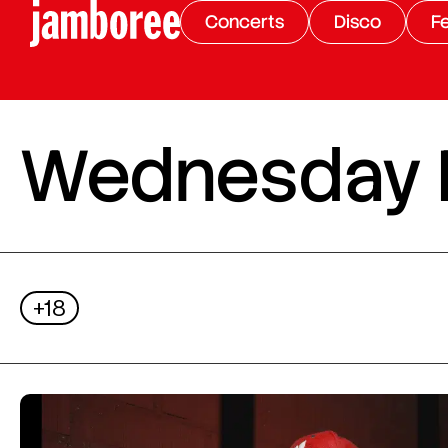
Concerts
Disco
Fe
Wednesday Ni
+18