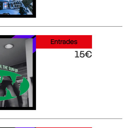
Entrades
15€