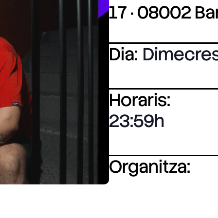
17 · 08002 B
Dia:
Dimecre
Horaris:
23:59
Organitza: