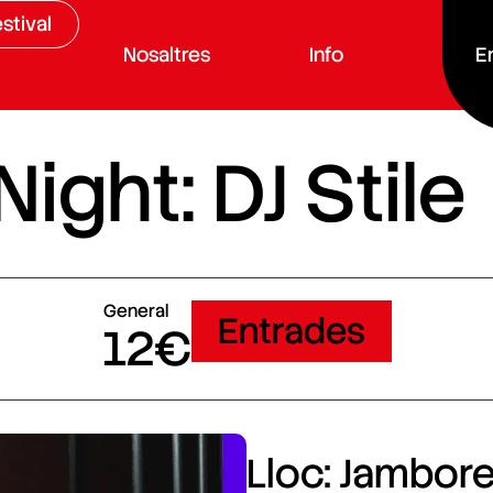
stival
Nosaltres
Info
E
ght: DJ Stile
General
Entrades
12€
Lloc: Jamboree