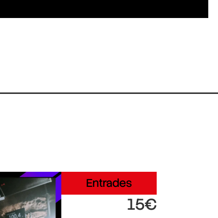
Entrades
15€