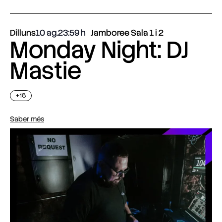
Dilluns
10 ag.
23:59
Jamboree Sala 1 i 2
Monday Night: DJ
Mastie
+18
Saber més