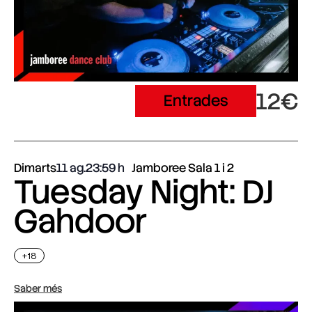
12€
Entrades
Dimarts
11 ag.
23:59
Jamboree Sala 1 i 2
Tuesday Night: DJ
Gahdoor
+18
Saber més