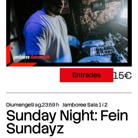
15€
Entrades
Diumenge
9 ag.
23:59
Jamboree Sala 1 i 2
Sunday Night: Fein
Sundayz