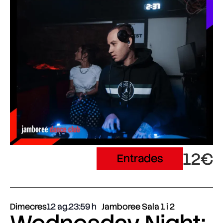
12€
Entrades
Dimecres
12 ag.
23:59
Jamboree Sala 1 i 2