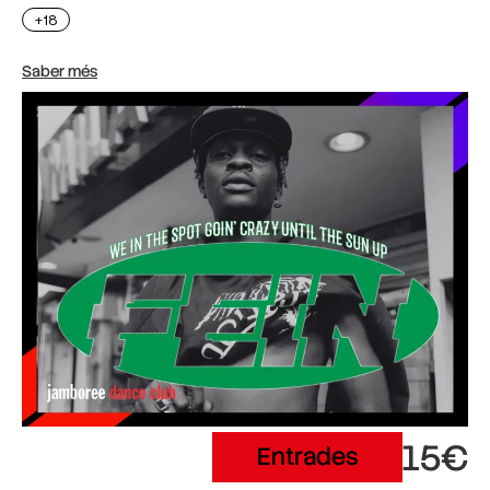
+18
Saber més
15€
Entrades