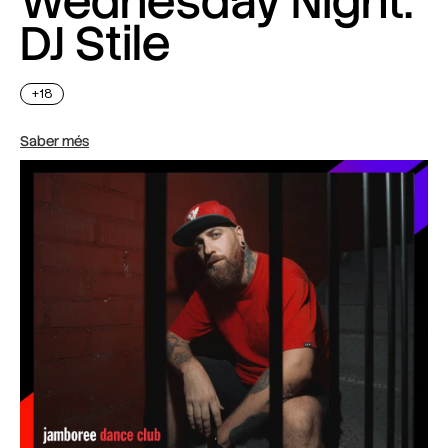
Wednesday Night:
DJ Stile
+18
Saber més