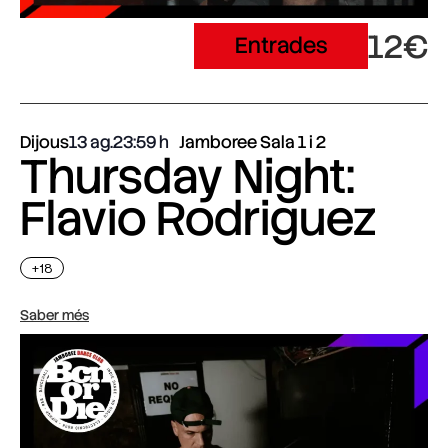
12€
Entrades
Dijous
13 ag.
23:59
Jamboree Sala 1 i 2
Thursday Night:
Flavio Rodriguez
+18
Saber més