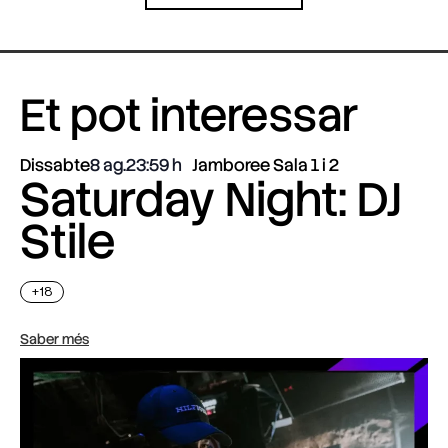
Et pot interessar
Dissabte
8 ag.
23:59
Jamboree Sala 1 i 2
Saturday Night: DJ
Stile
+18
Saber més