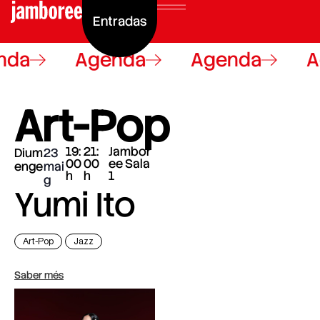
Entradas
nda
Agenda
Agenda
A
Art-Pop
19:
21:
Jambor
Dium
23
00
00
ee Sala
enge
mai
h
h
1
g
Yumi Ito
Art-Pop
Jazz
Saber més