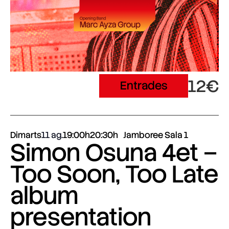
12€
Entrades
Dimarts
11 ag.
19:00h
20:30h
Jamboree Sala 1
Simon Osuna 4et –
Too Soon, Too Late
album
presentation