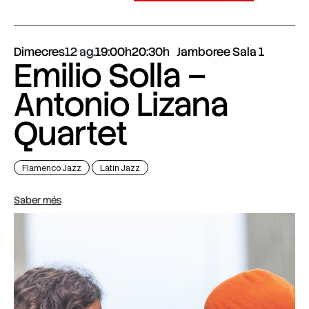
Dimecres
12 ag.
19:00h
20:30h
Jamboree Sala 1
Emilio Solla –
Antonio Lizana
Quartet
Flamenco Jazz
Latin Jazz
Saber més