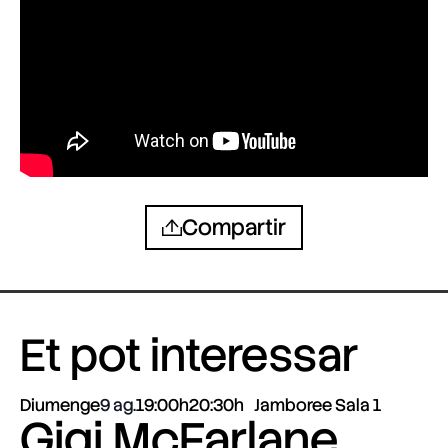
Compartir
Et pot interessar
Diumenge
9 ag.
19:00h
20:30h
Jamboree Sala 1
Gigi McFarlane