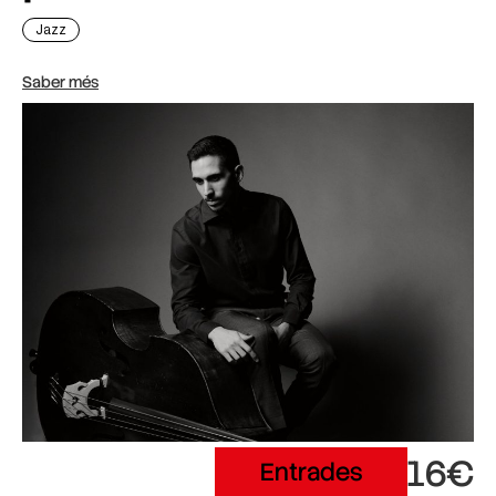
Jazz
Saber més
16€
Entrades