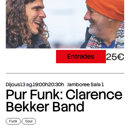
25€
Entrades
Dijous
13 ag.
19:00h
20:30h
Jamboree Sala 1
Pur Funk: Clarence
Bekker Band
Funk
Soul