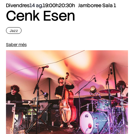
Divendres
14 ag.
19:00h
20:30h
Jamboree Sala 1
Cenk Esen
Jazz
Saber més