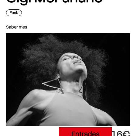
Funk
Saber més
16€
Entrades