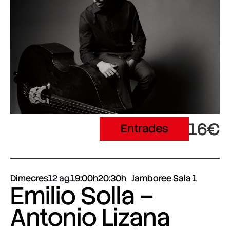
16€
Entrades
Dimecres
12 ag.
19:00h
20:30h
Jamboree Sala 1
Emilio Solla –
Antonio Lizana