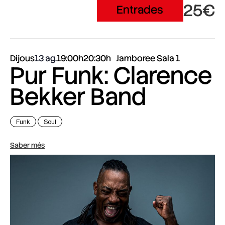
25€
Entrades
Dijous
13 ag.
19:00h
20:30h
Jamboree Sala 1
Pur Funk: Clarence
Bekker Band
Funk
Soul
Saber més