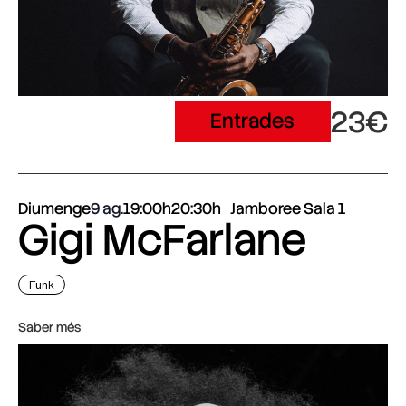
23€
Entrades
Diumenge
9 ag.
19:00h
20:30h
Jamboree Sala 1
Gigi McFarlane
Funk
Saber més