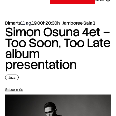
Dimarts
11 ag.
19:00h
20:30h
Jamboree Sala 1
Simon Osuna 4et –
Too Soon, Too Late
album
presentation
Jazz
Saber més