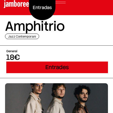
Entradas
Amphitrio
Jazz Contemporani
General
18€
Entrades