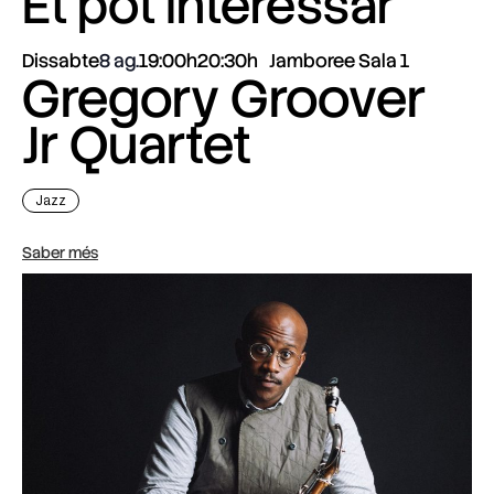
Et pot interessar
Dissabte
8 ag.
19:00h
20:30h
Jamboree Sala 1
Gregory Groover
Jr Quartet
Jazz
Saber més