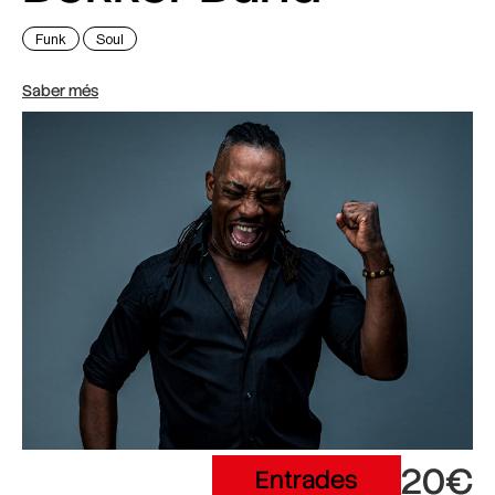
Funk
Soul
Saber més
20€
Entrades