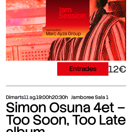
12€
Entrades
Dimarts
11 ag.
19:00h
20:30h
Jamboree Sala 1
Simon Osuna 4et –
Too Soon, Too Late