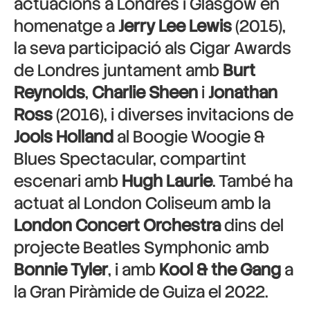
actuacions a Londres i Glasgow en
homenatge a
Jerry Lee Lewis
(2015),
la seva participació als Cigar Awards
de Londres juntament amb
Burt
Reynolds
,
Charlie Sheen
i
Jonathan
Ross
(2016), i diverses invitacions de
Jools Holland
al Boogie Woogie &
Blues Spectacular, compartint
escenari amb
Hugh Laurie
. També ha
actuat al London Coliseum amb la
London Concert Orchestra
dins del
projecte Beatles Symphonic amb
Bonnie Tyler
, i amb
Kool & the Gang
a
la Gran Piràmide de Guiza el 2022.