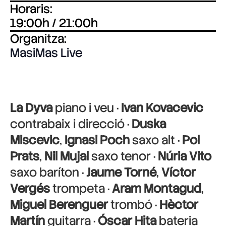
Horaris:
19:00h / 21:00h
Organitza:
MasiMas Live
La Dyva
piano i veu ·
Ivan Kovacevic
contrabaix i direcció ·
Duska
Miscevic
,
Ignasi Poch
saxo alt ·
Pol
Prats
,
Nil Mujal
saxo tenor ·
Núria Vito
saxo baríton ·
Jaume Torné
,
Víctor
Vergés
trompeta ·
Aram Montagud
,
Miguel Berenguer
trombó ·
Hèctor
Martín
guitarra ·
Óscar Hita
bateria