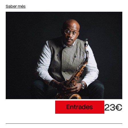
Saber més
23€
Entrades