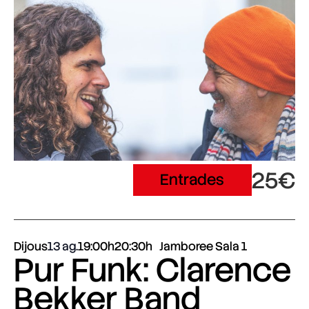
25€
Entrades
Dijous
13 ag.
19:00h
20:30h
Jamboree Sala 1
Pur Funk: Clarence
Bekker Band