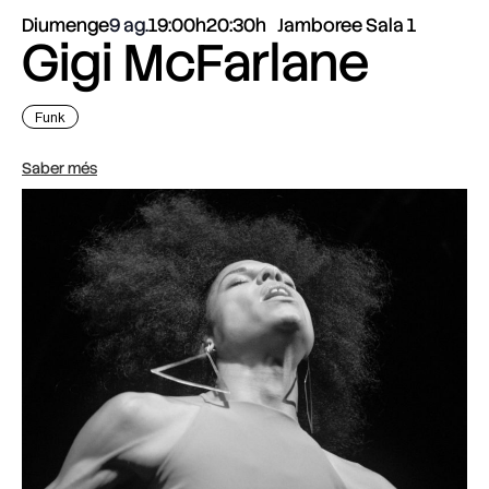
Diumenge
9 ag.
19:00h
20:30h
Jamboree Sala 1
Gigi McFarlane
Funk
Saber més