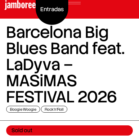
Entradas
Barcelona Big
Blues Band feat.
LaDyva –
MASiMAS
FESTIVAL 2026
Boogie Woogie
Rock'n'Roll
Sold out