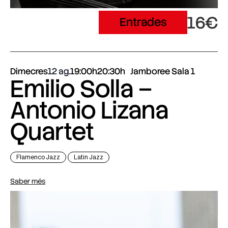
16€
Entrades
Dimecres
12 ag.
19:00h
20:30h
Jamboree Sala 1
Emilio Solla –
Antonio Lizana
Quartet
Flamenco Jazz
Latin Jazz
Saber més