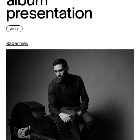
album
presentation
Jazz
Saber més