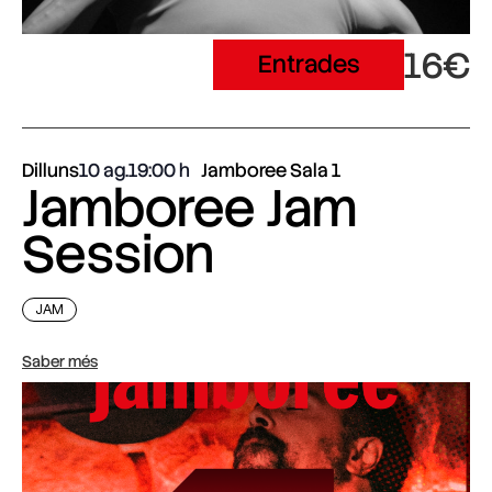
16€
Entrades
Dilluns
10 ag.
19:00
Jamboree Sala 1
Jamboree Jam
Session
JAM
Saber més