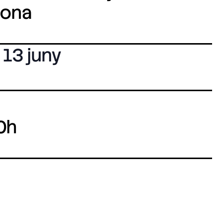
lona
13 juny
0h