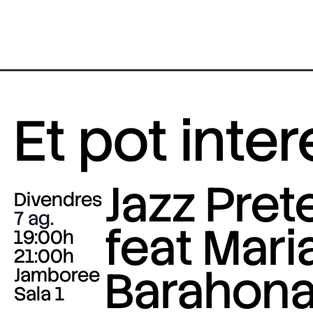
Et pot inte
Jazz Pre
Divendres
7 ag.
feat Mari
19:00h
21:00h
Barahona
Jamboree
Sala 1