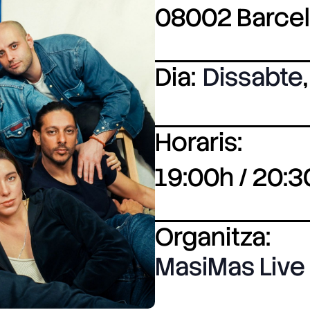
08002 Barce
Dia:
Dissabte
,
Horaris:
19:00h / 20:3
Organitza:
MasiMas Live