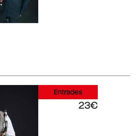
Entrades
23€