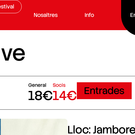
stival
Nosaltres
Info
E
ive
General
Socis
Entrades
18€
14€
Lloc: Jamboree