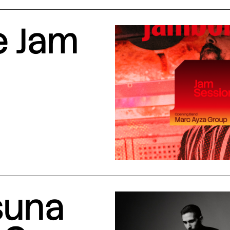
e Jam
suna