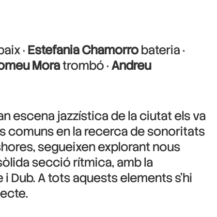
baix ·
Estefania Chamorro
bateria ·
tomeu Mora
trombó ·
Andreu
n escena jazzística de la ciutat els va
sos comuns en la recerca de sonoritats
eshores, segueixen explorant nous
òlida secció rítmica, amb la
 i Dub. A tots aquests elements s’hi
pecte.