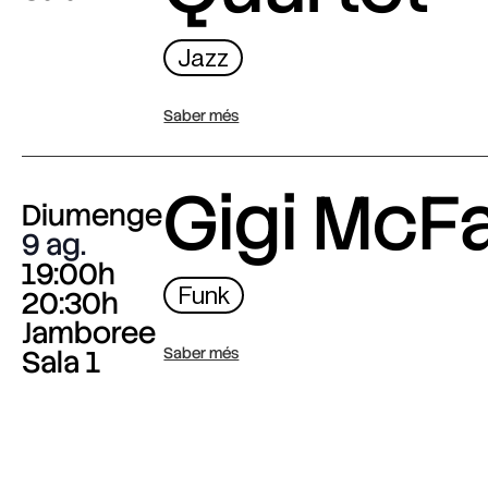
Jazz
Saber més
Gigi McF
Diumenge
9 ag.
19:00h
Funk
20:30h
Jamboree
Sala 1
Saber més