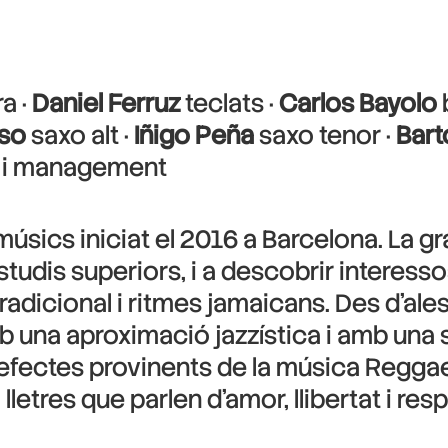
a ·
Daniel Ferruz
teclats ·
Carlos Bayolo
so
saxo alt ·
Iñigo Peña
saxo tenor ·
Bar
ó i management
úsics iniciat el 2016 a Barcelona. La gra
estudis superiors, i a descobrir interes
radicional i ritmes jamaicans. Des d’al
b una aproximació jazzística i amb una s
i efectes provinents de la música Reggae
lletres que parlen d’amor, llibertat i res