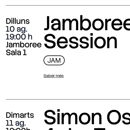
Jambore
Dilluns
10 ag.
Session
19:00
Jamboree
Sala 1
JAM
Saber més
Simon O
Dimarts
11 ag.