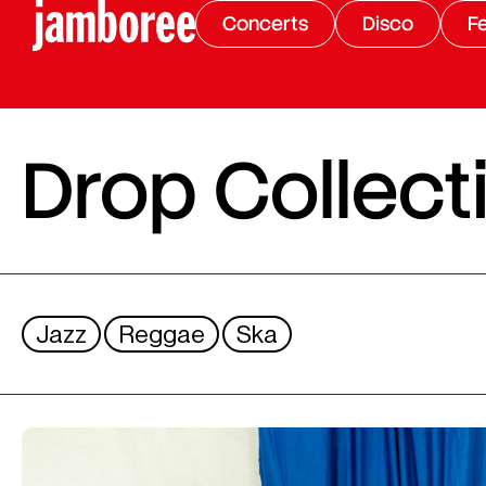
Concerts
Disco
Fe
Drop Collect
Jazz
Reggae
Ska