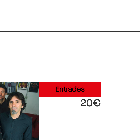
Entrades
20€