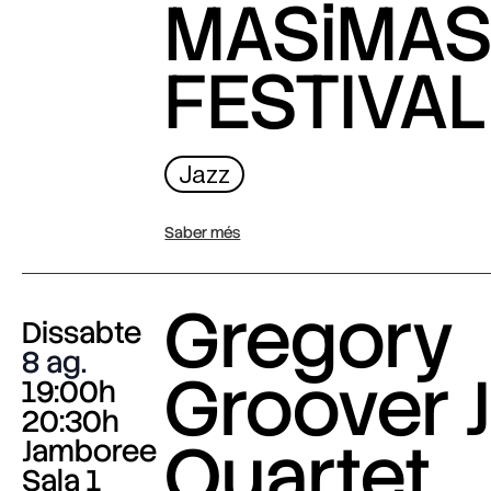
MASiMA
FESTIVAL
Jazz
Saber més
Gregory
Dissabte
8 ag.
Groover J
19:00h
20:30h
Quartet
Jamboree
Sala 1