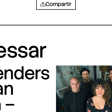
Compartir
ressar
tenders
an
 –