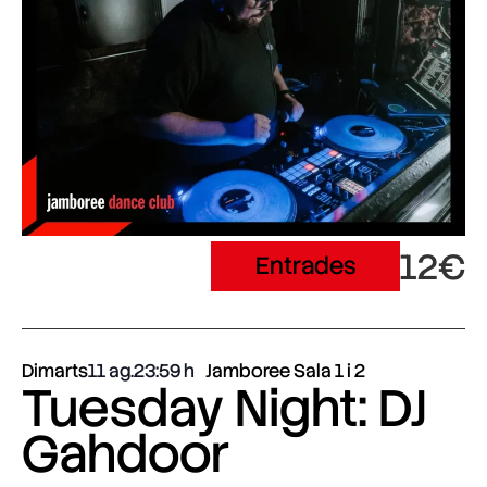
12€
Entrades
Dimarts
11 ag.
23:59
Jamboree Sala 1 i 2
Tuesday Night: DJ
Gahdoor