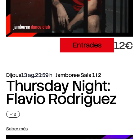
12€
Entrades
Dijous
13 ag.
23:59
Jamboree Sala 1 i 2
Thursday Night:
Flavio Rodriguez
+18
Saber més