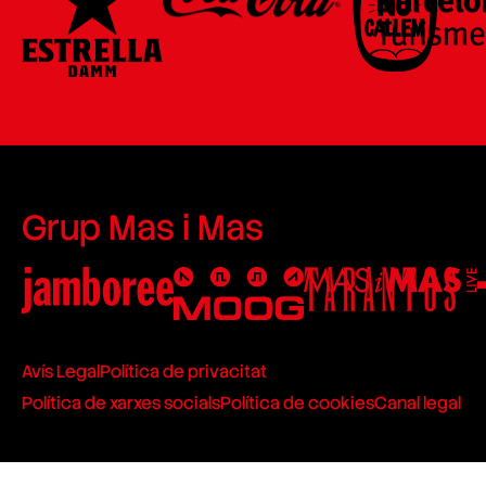
Grup Mas i Mas
Avís Legal
Política de privacitat
Política de xarxes socials
Política de cookies
Canal legal