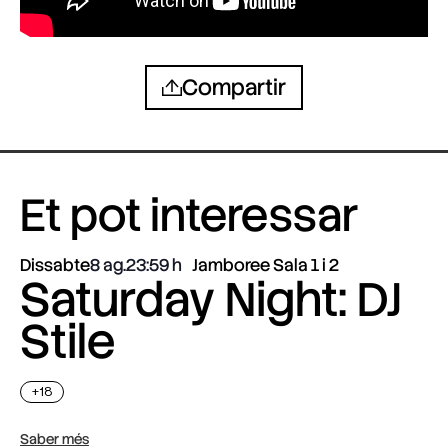
Compartir
Et pot interessar
Dissabte
8 ag.
23:59
Jamboree Sala 1 i 2
Saturday Night: DJ
Stile
+18
Saber més