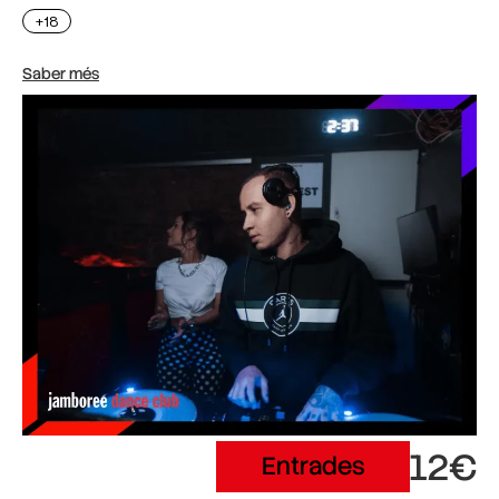
+18
Saber més
12€
Entrades