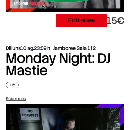
15€
Entrades
Dilluns
10 ag.
23:59
Jamboree Sala 1 i 2
Monday Night: DJ
Mastie
+18
Saber més