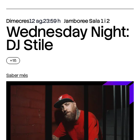
Dimecres
12 ag.
23:59
Jamboree Sala 1 i 2
Wednesday Night:
DJ Stile
+18
Saber més