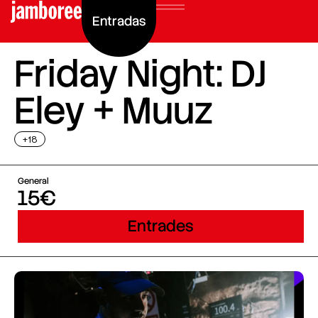
Entradas
Friday Night: DJ
Eley + Muuz
+18
General
15€
Entrades