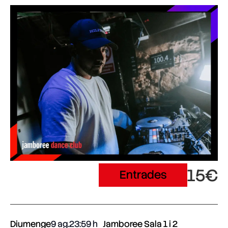
15€
Entrades
Diumenge
9 ag.
23:59
Jamboree Sala 1 i 2