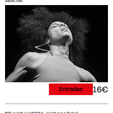
Saber més
16€
Entrades