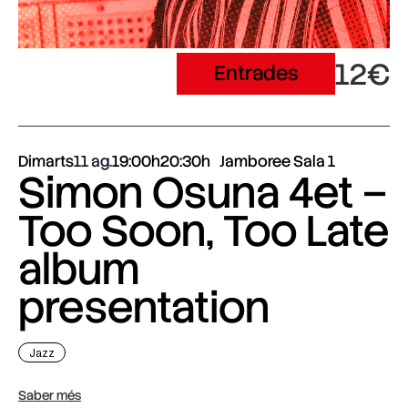
12€
Entrades
Dimarts
11 ag.
19:00h
20:30h
Jamboree Sala 1
Simon Osuna 4et –
Too Soon, Too Late
album
presentation
Jazz
Saber més