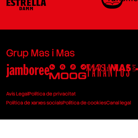
Grup Mas i Mas
Avís Legal
Política de privacitat
Política de xarxes socials
Política de cookies
Canal legal