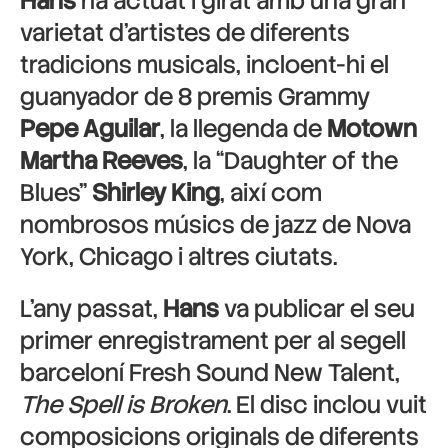
Hans
ha actuat i girat amb una gran
varietat d’artistes de diferents
tradicions musicals, incloent-hi el
guanyador de 8 premis Grammy
Pepe Aguilar
, la llegenda de
Motown
Martha Reeves
, la “Daughter of the
Blues”
Shirley King
, així com
nombrosos músics de jazz de Nova
York, Chicago i altres ciutats.
L’any passat,
Hans
va publicar el seu
primer enregistrament per al segell
barceloní Fresh Sound New Talent,
The Spell is Broken
. El disc inclou vuit
composicions originals de diferents