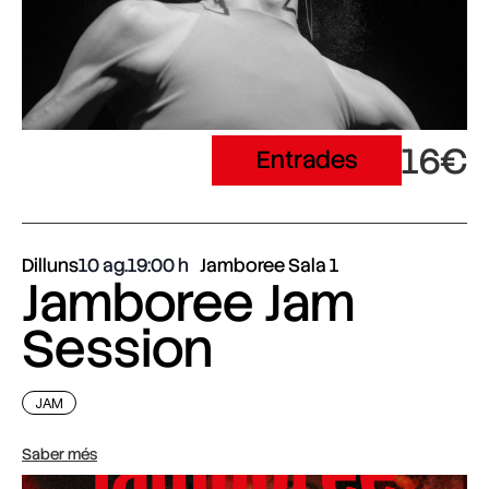
16€
Entrades
Dilluns
10 ag.
19:00
Jamboree Sala 1
Jamboree Jam
Session
JAM
Saber més