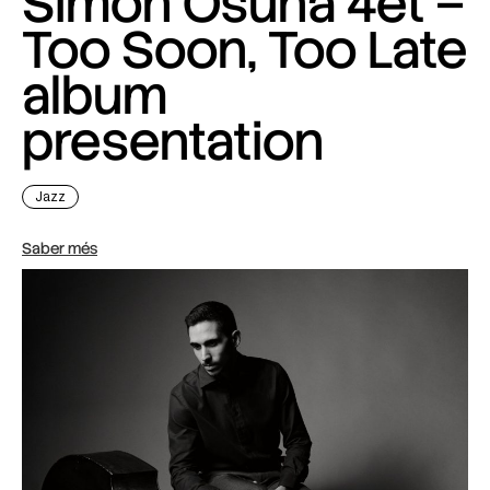
Simon Osuna 4et –
Too Soon, Too Late
album
presentation
Jazz
Saber més