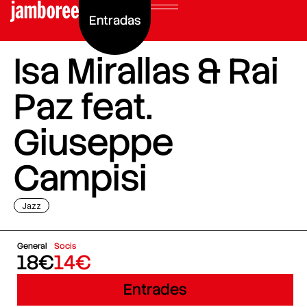
Entradas
Isa Mirallas & Rai
Paz feat.
Giuseppe
Campisi
Jazz
General
Socis
18€
14€
Entrades