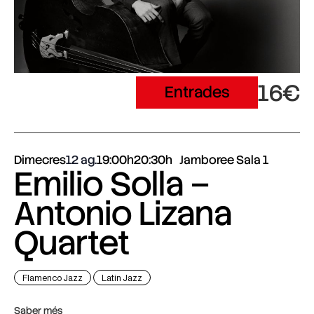
16€
Entrades
Dimecres
12 ag.
19:00h
20:30h
Jamboree Sala 1
Emilio Solla –
Antonio Lizana
Quartet
Flamenco Jazz
Latin Jazz
Saber més