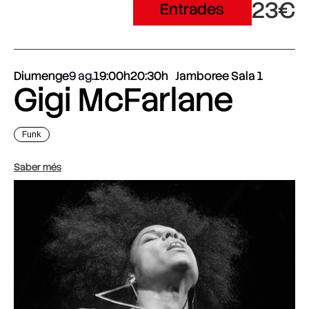
23€
Entrades
Diumenge
9 ag.
19:00h
20:30h
Jamboree Sala 1
Gigi McFarlane
Funk
Saber més