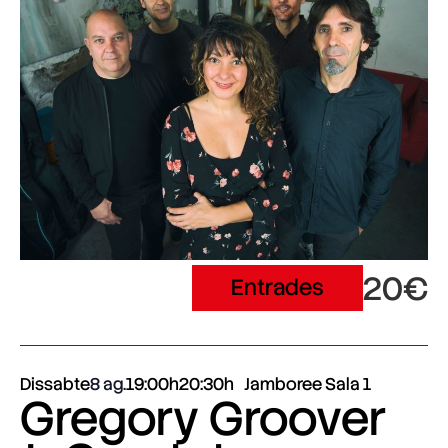
20€
Entrades
Dissabte
8 ag.
19:00h
20:30h
Jamboree Sala 1
Gregory Groover