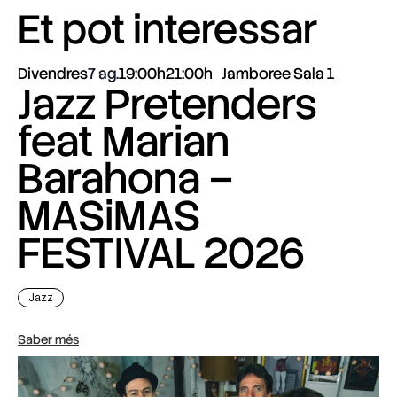
Et pot interessar
Divendres
7 ag.
19:00h
21:00h
Jamboree Sala 1
Jazz Pretenders
feat Marian
Barahona –
MASiMAS
FESTIVAL 2026
Jazz
Saber més