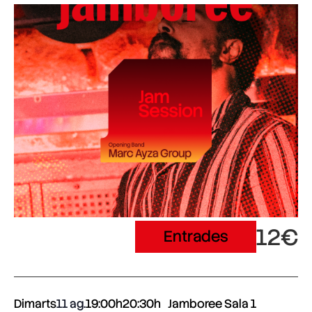
12€
Entrades
Dimarts
11 ag.
19:00h
20:30h
Jamboree Sala 1