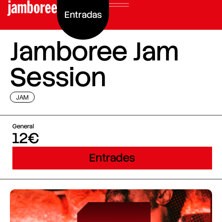
Entradas
Jamboree Jam
Session
JAM
General
12€
Entrades