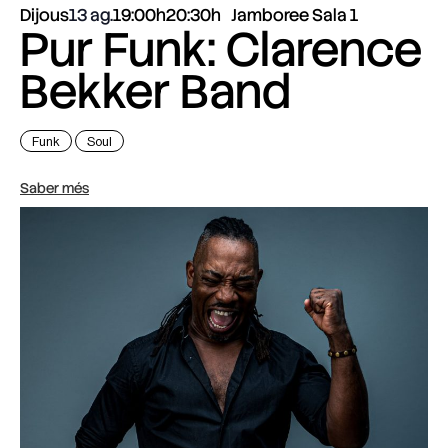
Dijous
13 ag.
19:00h
20:30h
Jamboree Sala 1
Pur Funk: Clarence
Bekker Band
Funk
Soul
Saber més