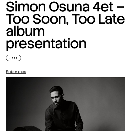
Simon Osuna 4et –
Too Soon, Too Late
album
presentation
Jazz
Saber més