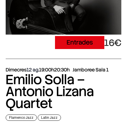
16€
Entrades
Dimecres
12 ag.
19:00h
20:30h
Jamboree Sala 1
Emilio Solla –
Antonio Lizana
Quartet
Flamenco Jazz
Latin Jazz