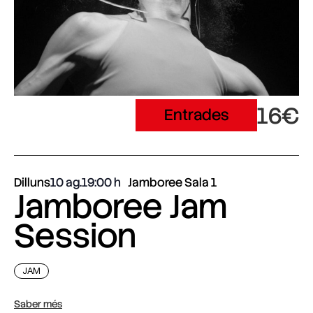
16€
Entrades
Dilluns
10 ag.
19:00
Jamboree Sala 1
Jamboree Jam
Session
JAM
Saber més