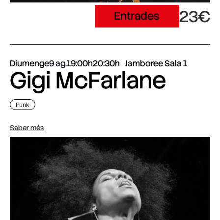
23€
Entrades
Diumenge
9 ag.
19:00h
20:30h
Jamboree Sala 1
Gigi McFarlane
Funk
Saber més