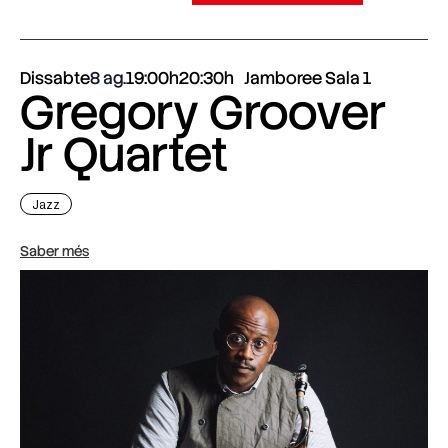
Dissabte
8 ag.
19:00h
20:30h
Jamboree Sala 1
Gregory Groover
Jr Quartet
Jazz
Saber més