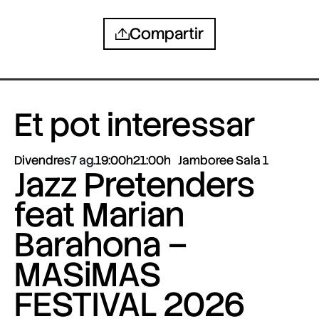
Compartir
Et pot interessar
Divendres
7 ag.
19:00h
21:00h
Jamboree Sala 1
Jazz Pretenders
feat Marian
Barahona –
MASiMAS
FESTIVAL 2026