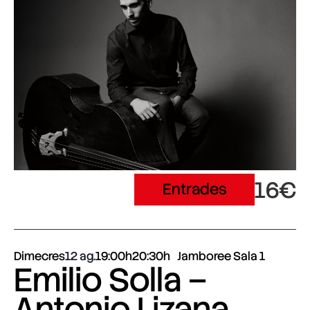
16€
Entrades
Dimecres
12 ag.
19:00h
20:30h
Jamboree Sala 1
Emilio Solla –
Antonio Lizana