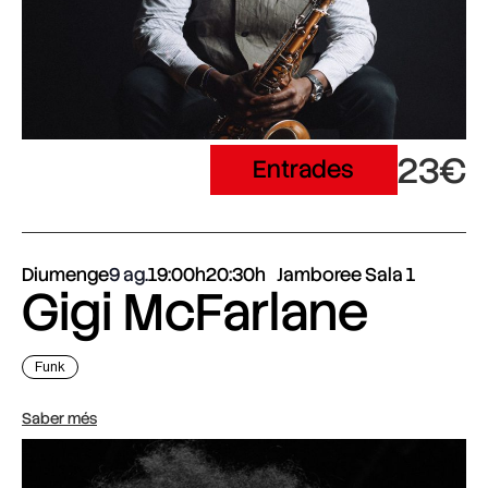
23€
Entrades
Diumenge
9 ag.
19:00h
20:30h
Jamboree Sala 1
Gigi McFarlane
Funk
Saber més