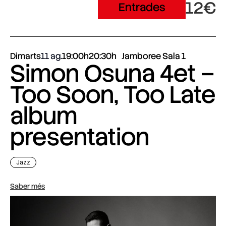
12€
Entrades
Dimarts
11 ag.
19:00h
20:30h
Jamboree Sala 1
Simon Osuna 4et –
Too Soon, Too Late
album
presentation
Jazz
Saber més