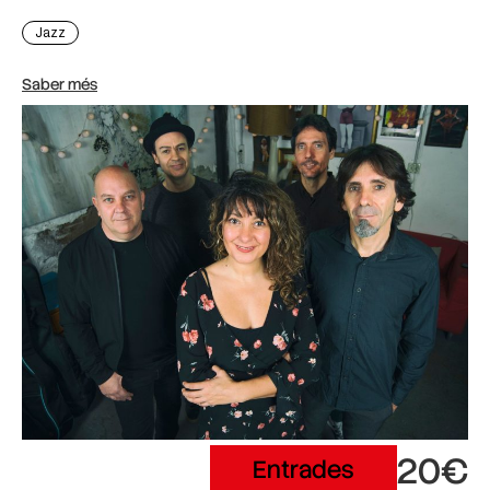
Jazz
Saber més
20€
Entrades