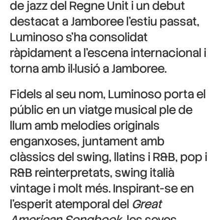
de jazz del Regne Unit i un debut
destacat a Jamboree l’estiu passat,
Luminoso s’ha consolidat
ràpidament a l’escena internacional i
torna amb il·lusió a Jamboree.
Fidels al seu nom, Luminoso porta el
públic en un viatge musical ple de
llum amb melodies originals
enganxoses, juntament amb
clàssics del swing, llatins i R&B, pop i
R&B reinterpretats, swing italià
vintage i molt més. Inspirant-se en
l’esperit atemporal del
Great
American Songbook
, les seves