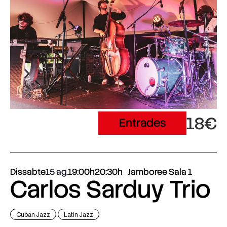
18€
Entrades
Dissabte
15 ag.
19:00h
20:30h
Jamboree Sala 1
Carlos Sarduy Trio
Cuban Jazz
Latin Jazz