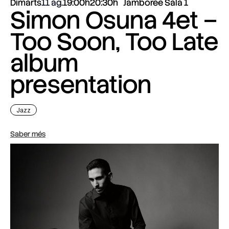
Dimarts
11 ag.
19:00h
20:30h
Jamboree Sala 1
Simon Osuna 4et –
Too Soon, Too Late
album
presentation
Jazz
Saber més