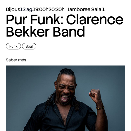
Dijous
13 ag.
19:00h
20:30h
Jamboree Sala 1
Pur Funk: Clarence
Bekker Band
Funk
Soul
Saber més