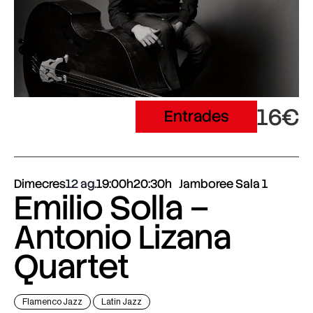
16€
Entrades
Dimecres
12 ag.
19:00h
20:30h
Jamboree Sala 1
Emilio Solla –
Antonio Lizana
Quartet
Flamenco Jazz
Latin Jazz