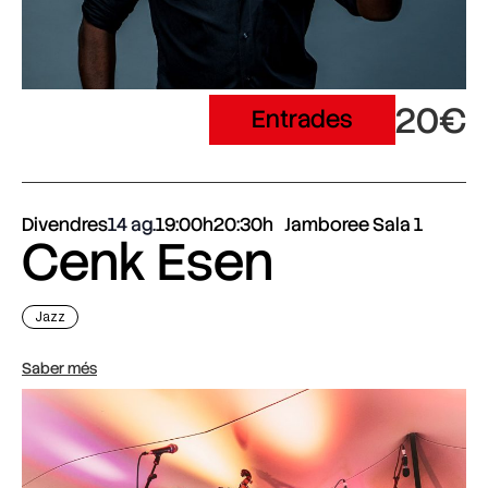
20€
Entrades
Divendres
14 ag.
19:00h
20:30h
Jamboree Sala 1
Cenk Esen
Jazz
Saber més