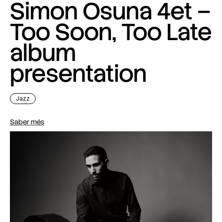
Simon Osuna 4et –
Too Soon, Too Late
album
presentation
Jazz
Saber més