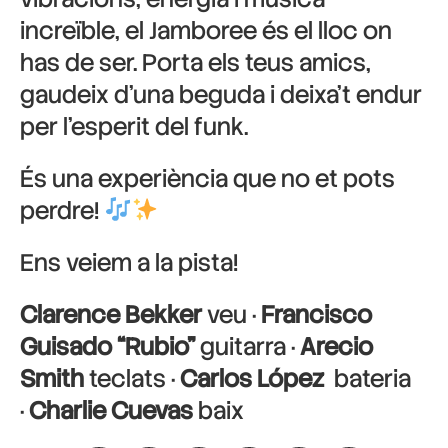
increïble, el Jamboree és el lloc on
has de ser. Porta els teus amics,
gaudeix d’una beguda i deixa’t endur
per l’esperit del funk.
És una experiència que no et pots
perdre!
Ens veiem a la pista!
Clarence Bekker
veu ·
Francisco
Guisado “Rubio”
guitarra ·
Arecio
Smith
teclats ·
Carlos López
bateria
·
Charlie Cuevas
baix