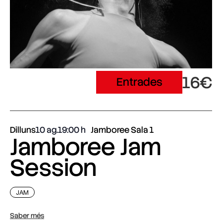
16€
Entrades
Dilluns
10 ag.
19:00
Jamboree Sala 1
Jamboree Jam
Session
JAM
Saber més