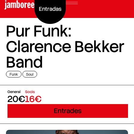
Entradas
Pur Funk:
Clarence Bekker
Band
Funk
Soul
General
Socis
20€
16€
Entrades