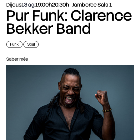
Dijous
13 ag.
19:00h
20:30h
Jamboree Sala 1
Pur Funk: Clarence
Bekker Band
Funk
Soul
Saber més