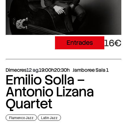
16€
Entrades
Dimecres
12 ag.
19:00h
20:30h
Jamboree Sala 1
Emilio Solla –
Antonio Lizana
Quartet
Flamenco Jazz
Latin Jazz