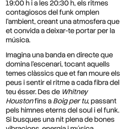
19:00 h i a les 20:30 h, els ritmes
contagiosos del funk omplen
l’ambient, creant una atmosfera que
et convida a deixar-te portar per la
música.
Imagina una banda en directe que
domina l’escenari, tocant aquells
temes clàssics que et fan moure els
peus i sentir el ritme a cada fibra del
teu ésser. Des de
Whitney
Houston
fins a
Boig per tu
, passant
pels himnes eterns del soul i el funk.
Si busques una nit plena de bones
vibracions, energia i música