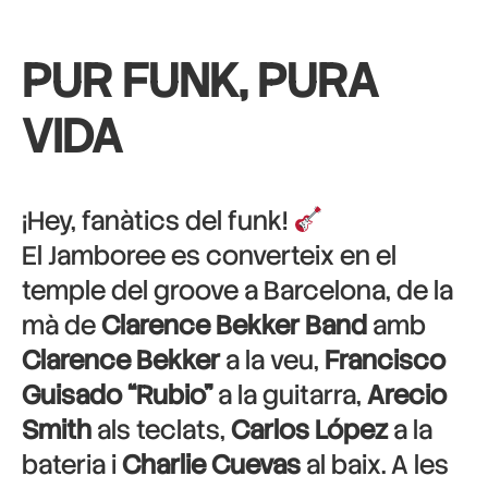
PUR FUNK, PURA
VIDA
¡Hey, fanàtics del funk!
El Jamboree es converteix en el
temple del groove a Barcelona, de la
mà de
Clarence Bekker Band
amb
Clarence Bekker
a la veu,
Francisco
Guisado “Rubio”
a la guitarra,
Arecio
Smith
als teclats,
Carlos López
a la
bateria i
Charlie Cuevas
al baix. A les