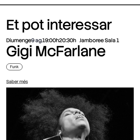
Et pot interessar
Diumenge
9 ag.
19:00h
20:30h
Jamboree Sala 1
Gigi McFarlane
Funk
Saber més