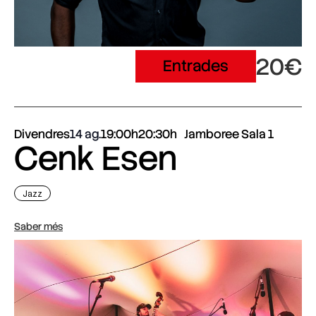
20€
Entrades
Divendres
14 ag.
19:00h
20:30h
Jamboree Sala 1
Cenk Esen
Jazz
Saber més