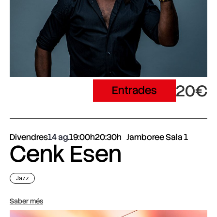
20€
Entrades
Divendres
14 ag.
19:00h
20:30h
Jamboree Sala 1
Cenk Esen
Jazz
Saber més