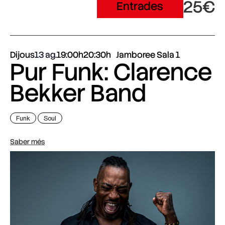
25€
Entrades
Dijous
13 ag.
19:00h
20:30h
Jamboree Sala 1
Pur Funk: Clarence
Bekker Band
Funk
Soul
Saber més