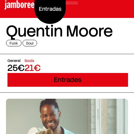
Entradas
Quentin Moore
Funk
Soul
General
Socis
25€
21€
Entrades