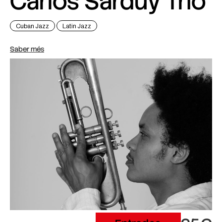
Carlos Sarduy Trio
Cuban Jazz
Latin Jazz
Saber més