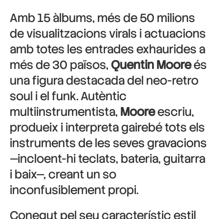
Amb 15 àlbums, més de 50 milions
de visualitzacions virals i actuacions
amb totes les entrades exhaurides a
més de 30 països,
Quentin Moore
és
una figura destacada del neo-retro
soul i el funk. Autèntic
multiinstrumentista,
Moore
escriu,
produeix i interpreta gairebé tots els
instruments de les seves gravacions
—incloent-hi teclats, bateria, guitarra
i baix—, creant un so
inconfusiblement propi.
Conegut pel seu característic estil