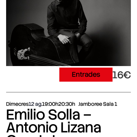
16€
Entrades
Dimecres
12 ag.
19:00h
20:30h
Jamboree Sala 1
Emilio Solla –
Antonio Lizana