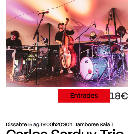
18€
Entrades
Dissabte
15 ag.
19:00h
20:30h
Jamboree Sala 1