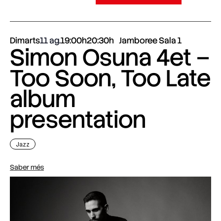
Dimarts
11 ag.
19:00h
20:30h
Jamboree Sala 1
Simon Osuna 4et –
Too Soon, Too Late
album
presentation
Jazz
Saber més