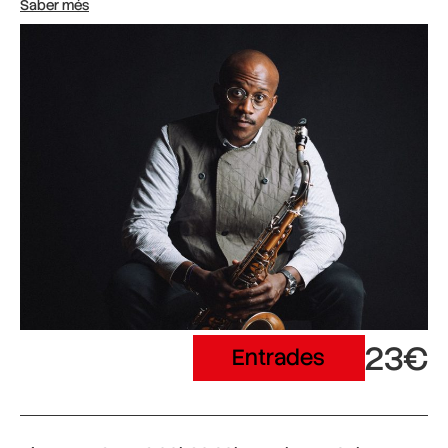
Saber més
23€
Entrades