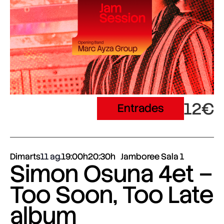
12€
Entrades
Dimarts
11 ag.
19:00h
20:30h
Jamboree Sala 1
Simon Osuna 4et –
Too Soon, Too Late
album