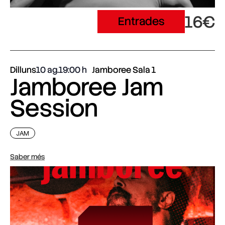
16€
Entrades
Dilluns
10 ag.
19:00
Jamboree Sala 1
Jamboree Jam
Session
JAM
Saber més