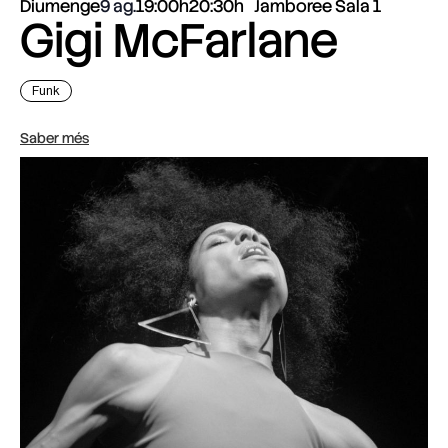
Diumenge
9 ag.
19:00h
20:30h
Jamboree Sala 1
Gigi McFarlane
Funk
Saber més