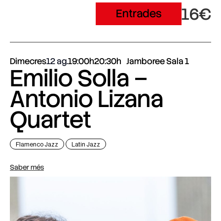
16€
Entrades
Dimecres
12 ag.
19:00h
20:30h
Jamboree Sala 1
Emilio Solla –
Antonio Lizana
Quartet
Flamenco Jazz
Latin Jazz
Saber més