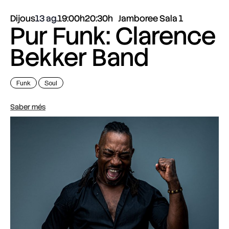
Dijous
13 ag.
19:00h
20:30h
Jamboree Sala 1
Pur Funk: Clarence
Bekker Band
Funk
Soul
Saber més