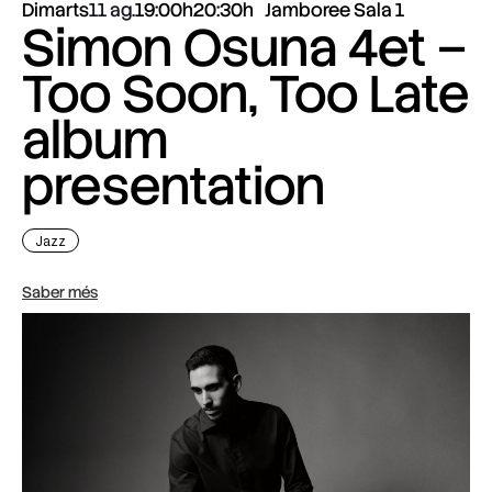
Dimarts
11 ag.
19:00h
20:30h
Jamboree Sala 1
Simon Osuna 4et –
Too Soon, Too Late
album
presentation
Jazz
Saber més