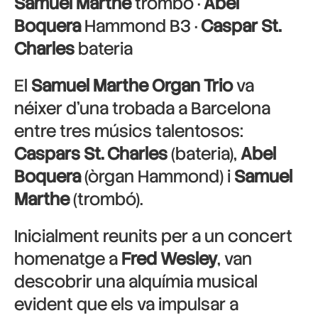
Samuel Marthe
trombó ·
Abel
Boquera
Hammond B3 ·
Caspar St.
Charles
bateria
El
Samuel Marthe Organ Trio
va
néixer d’una trobada a Barcelona
entre tres músics talentosos:
Caspars St. Charles
(bateria),
Abel
Boquera
(òrgan Hammond) i
Samuel
Marthe
(trombó).
Inicialment reunits per a un concert
homenatge a
Fred Wesley
, van
descobrir una alquímia musical
evident que els va impulsar a