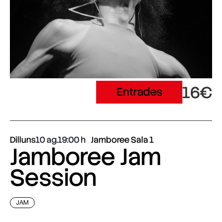
16€
Entrades
Dilluns
10 ag.
19:00
Jamboree Sala 1
Jamboree Jam
Session
JAM