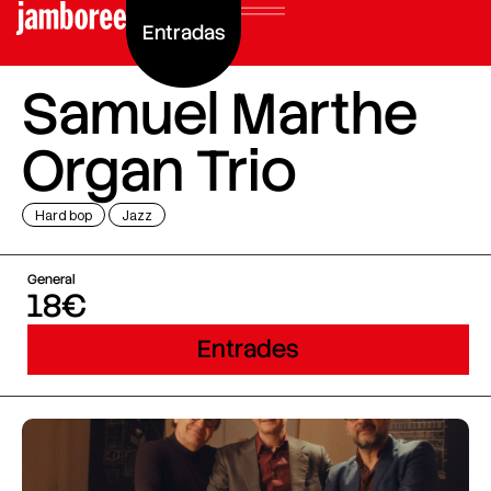
Entradas
Samuel Marthe
Organ Trio
Hard bop
Jazz
General
18€
Entrades