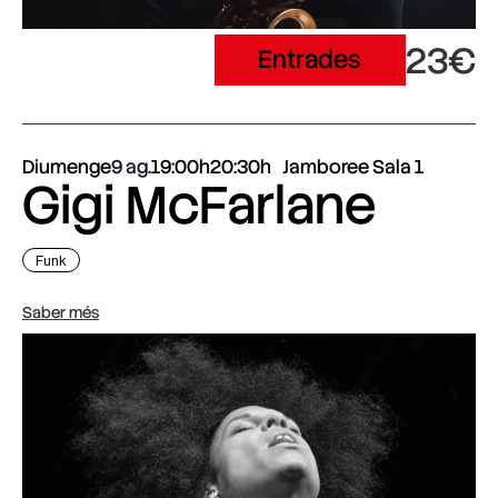
23€
Entrades
Diumenge
9 ag.
19:00h
20:30h
Jamboree Sala 1
Gigi McFarlane
Funk
Saber més