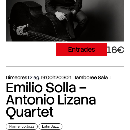
16€
Entrades
Dimecres
12 ag.
19:00h
20:30h
Jamboree Sala 1
Emilio Solla –
Antonio Lizana
Quartet
Flamenco Jazz
Latin Jazz