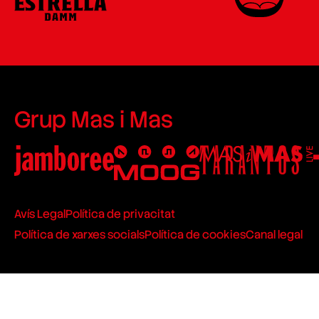
Grup Mas i Mas
Avís Legal
Política de privacitat
Política de xarxes socials
Política de cookies
Canal legal