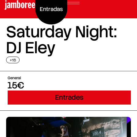
Entradas
Saturday Night:
DJ Eley
+18
General
15€
Entrades