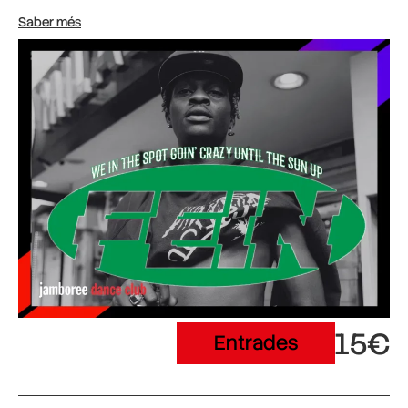
Saber més
15€
Entrades