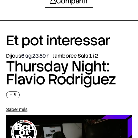
Compartir
Et pot interessar
Dijous
6 ag.
23:59
Jamboree Sala 1 i 2
Thursday Night:
Flavio Rodriguez
+18
Saber més