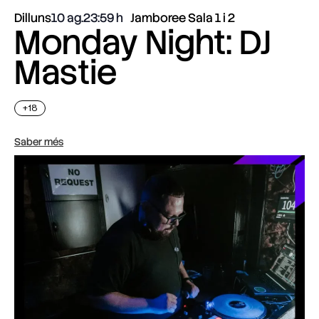
Dilluns
10 ag.
23:59
Jamboree Sala 1 i 2
Monday Night: DJ
Mastie
+18
Saber més