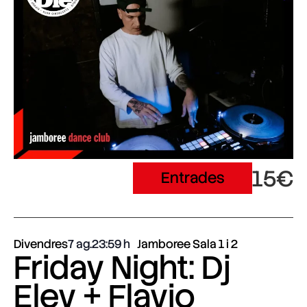
15€
Entrades
Divendres
7 ag.
23:59
Jamboree Sala 1 i 2
Friday Night: Dj
Eley + Flavio