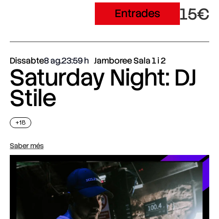
15€
Entrades
Dissabte
8 ag.
23:59
Jamboree Sala 1 i 2
Saturday Night: DJ
Stile
+18
Saber més