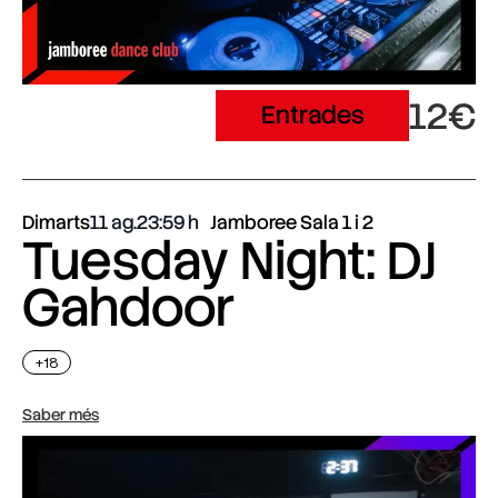
12€
Entrades
Dimarts
11 ag.
23:59
Jamboree Sala 1 i 2
Tuesday Night: DJ
Gahdoor
+18
Saber més