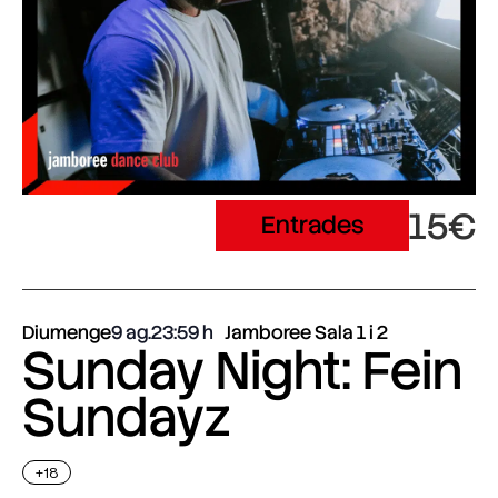
15€
Entrades
Diumenge
9 ag.
23:59
Jamboree Sala 1 i 2
Sunday Night: Fein
Sundayz
+18