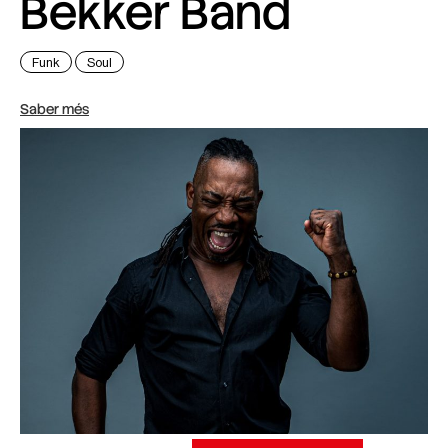
Bekker Band
Funk
Soul
Saber més