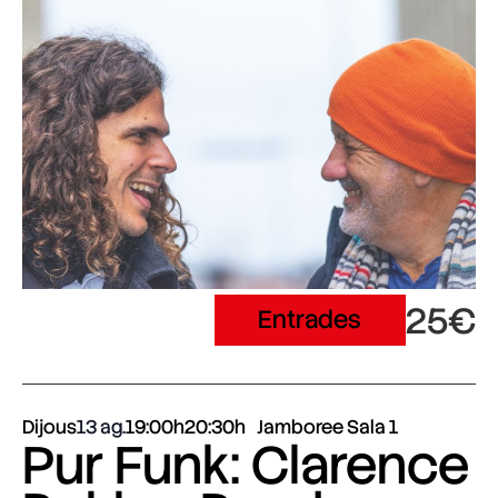
25€
Entrades
Dijous
13 ag.
19:00h
20:30h
Jamboree Sala 1
Pur Funk: Clarence