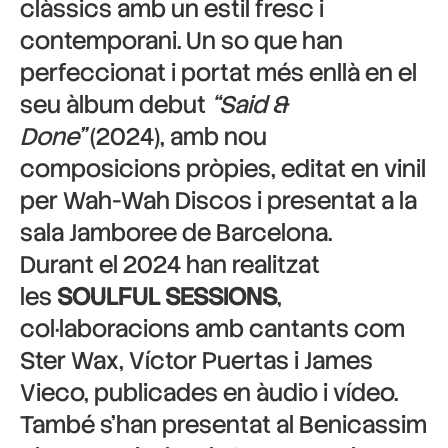
clàssics amb un estil fresc i
contemporani. Un so que han
perfeccionat i portat més enllà en el
seu àlbum debut
“Said &
Done”
(2024), amb nou
composicions pròpies, editat en vinil
per Wah-Wah Discos i presentat a la
sala Jamboree de Barcelona.
Durant el 2024 han realitzat
les
SOULFUL SESSIONS
,
col·laboracions amb cantants com
Ster Wax, Víctor Puertas i James
Vieco, publicades en àudio i vídeo.
També s’han presentat al Benicassim