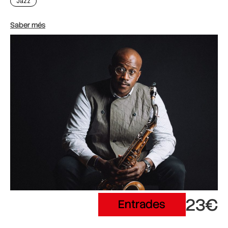
Jazz
Saber més
23€
Entrades