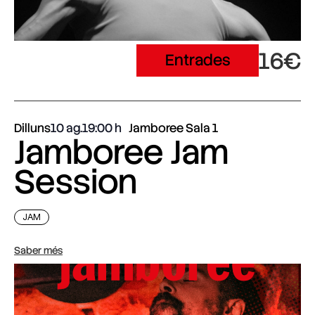
16€
Entrades
Dilluns
10 ag.
19:00
Jamboree Sala 1
Jamboree Jam
Session
JAM
Saber més