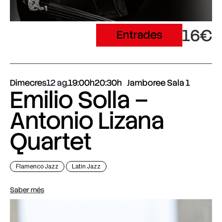
16€
Entrades
Dimecres
12 ag.
19:00h
20:30h
Jamboree Sala 1
Emilio Solla –
Antonio Lizana
Quartet
Flamenco Jazz
Latin Jazz
Saber més