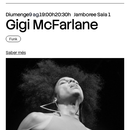
Diumenge
9 ag.
19:00h
20:30h
Jamboree Sala 1
Gigi McFarlane
Funk
Saber més