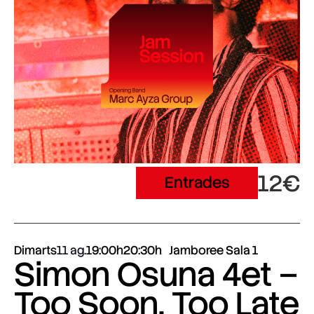
12€
Entrades
Dimarts
11 ag.
19:00h
20:30h
Jamboree Sala 1
Simon Osuna 4et –
Too Soon, Too Late