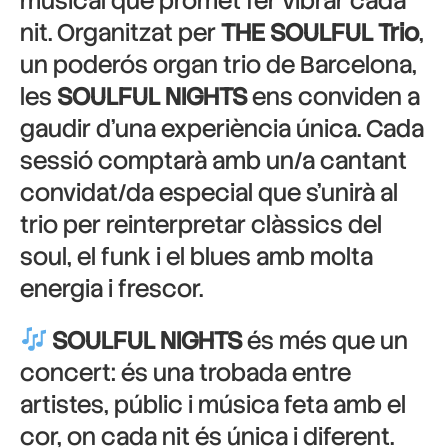
musical que promet fer vibrar cada
nit. Organitzat per
THE SOULFUL Trio
,
un poderós organ trio de Barcelona,
les
SOULFUL NIGHTS
ens conviden a
gaudir d’una experiència única. Cada
sessió comptarà amb un/a cantant
convidat/da especial que s’unirà al
trio per reinterpretar clàssics del
soul, el funk i el blues amb molta
energia i frescor.
SOULFUL NIGHTS
és més que un
concert: és una trobada entre
artistes, públic i música feta amb el
cor, on cada nit és única i diferent.