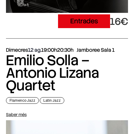
16€
Entrades
Dimecres
12 ag.
19:00h
20:30h
Jamboree Sala 1
Emilio Solla –
Antonio Lizana
Quartet
Flamenco Jazz
Latin Jazz
Saber més