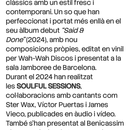
clàssics amb un estil fresc i
contemporani. Un so que han
perfeccionat i portat més enllà en el
seu àlbum debut
“Said &
Done”
(2024), amb nou
composicions pròpies, editat en vinil
per Wah-Wah Discos i presentat a la
sala Jamboree de Barcelona.
Durant el 2024 han realitzat
les
SOULFUL SESSIONS
,
col·laboracions amb cantants com
Ster Wax, Víctor Puertas i James
Vieco, publicades en àudio i vídeo.
També s’han presentat al Benicassim