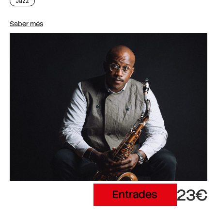
Jazz
Saber més
23€
Entrades