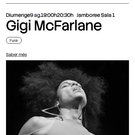
Diumenge
9 ag.
19:00h
20:30h
Jamboree Sala 1
Gigi McFarlane
Funk
Saber més