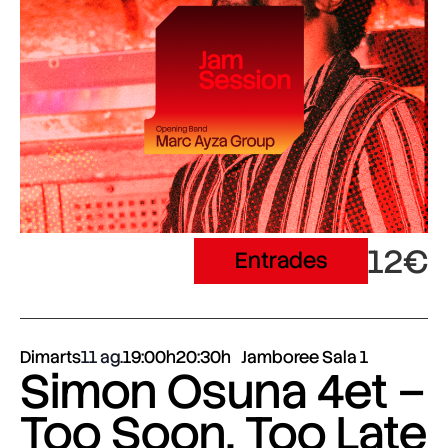
12€
Entrades
Dimarts
11 ag.
19:00h
20:30h
Jamboree Sala 1
Simon Osuna 4et –
Too Soon, Too Late