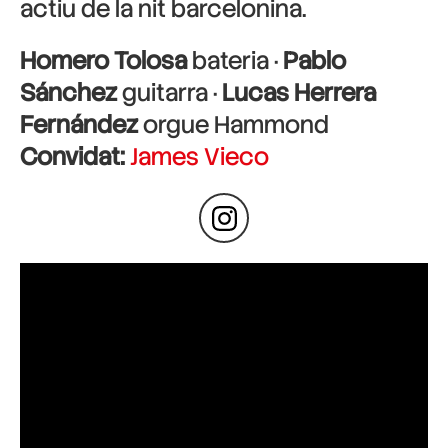
actiu de la nit barcelonina.
Homero Tolosa
bateria ·
Pablo
Sánchez
guitarra ·
Lucas Herrera
Fernández
orgue Hammond
Convidat:
James Vieco