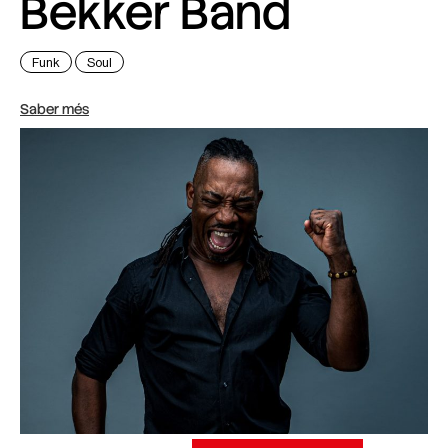
Bekker Band
Funk
Soul
Saber més