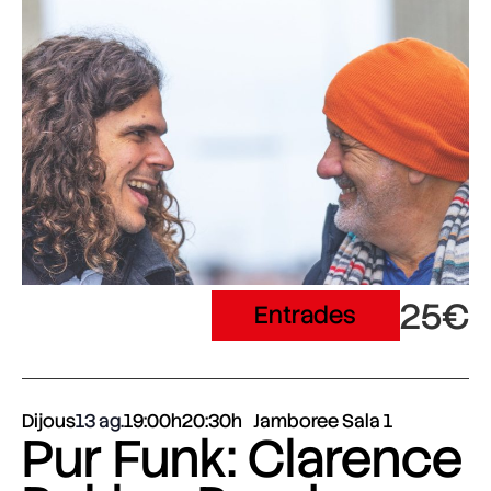
25€
Entrades
Dijous
13 ag.
19:00h
20:30h
Jamboree Sala 1
Pur Funk: Clarence