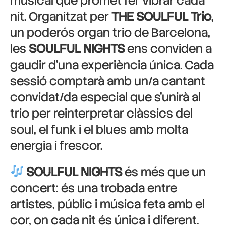
musical que promet fer vibrar cada
nit. Organitzat per
THE SOULFUL Trio
,
un poderós organ trio de Barcelona,
les
SOULFUL NIGHTS
ens conviden a
gaudir d’una experiència única. Cada
sessió comptarà amb un/a cantant
convidat/da especial que s’unirà al
trio per reinterpretar clàssics del
soul, el funk i el blues amb molta
energia i frescor.
SOULFUL NIGHTS
és més que un
concert: és una trobada entre
artistes, públic i música feta amb el
cor, on cada nit és única i diferent.