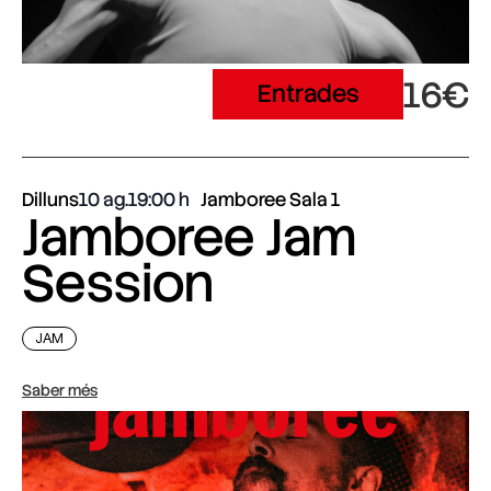
16€
Entrades
Dilluns
10 ag.
19:00
Jamboree Sala 1
Jamboree Jam
Session
JAM
Saber més