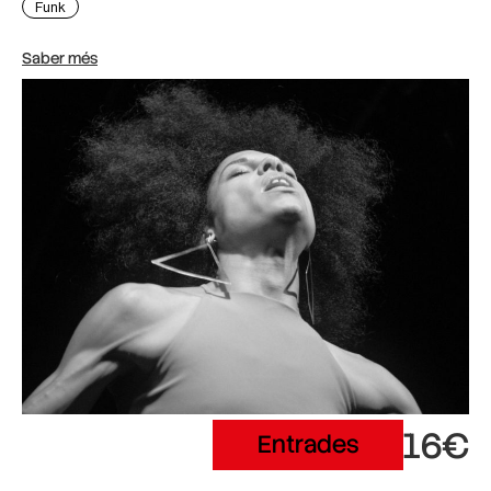
Funk
Saber més
16€
Entrades