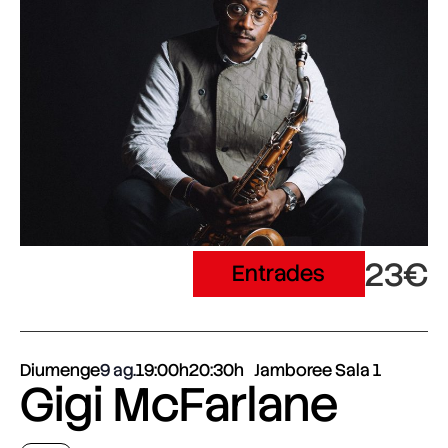
23€
Entrades
Diumenge
9 ag.
19:00h
20:30h
Jamboree Sala 1
Gigi McFarlane