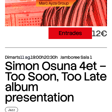
12€
Entrades
Dimarts
11 ag.
19:00h
20:30h
Jamboree Sala 1
Simon Osuna 4et –
Too Soon, Too Late
album
presentation
Jazz