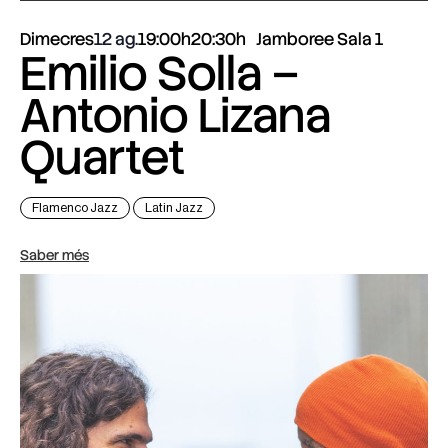
Dimecres
12 ag.
19:00h
20:30h
Jamboree Sala 1
Emilio Solla –
Antonio Lizana
Quartet
Flamenco Jazz
Latin Jazz
Saber més