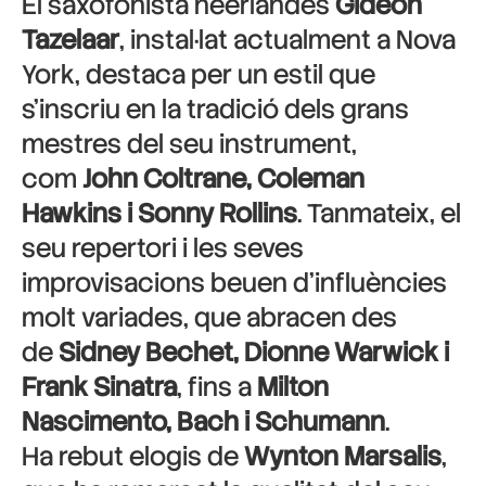
El saxofonista neerlandès
Gideon
Tazelaar
, instal·lat actualment a Nova
York, destaca per un estil que
s’inscriu en la tradició dels grans
mestres del seu instrument,
com
John Coltrane, Coleman
Hawkins i Sonny Rollins
. Tanmateix, el
seu repertori i les seves
improvisacions beuen d’influències
molt variades, que abracen des
de
Sidney Bechet, Dionne Warwick i
Frank Sinatra
, fins a
Milton
Nascimento, Bach i Schumann
.
Ha rebut elogis de
Wynton Marsalis
,