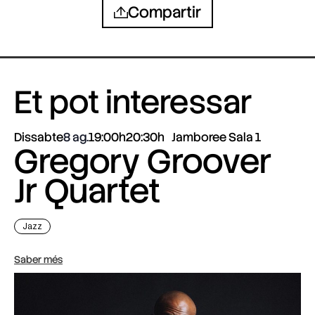
Compartir
Et pot interessar
Dissabte
8 ag.
19:00h
20:30h
Jamboree Sala 1
Gregory Groover
Jr Quartet
Jazz
Saber més