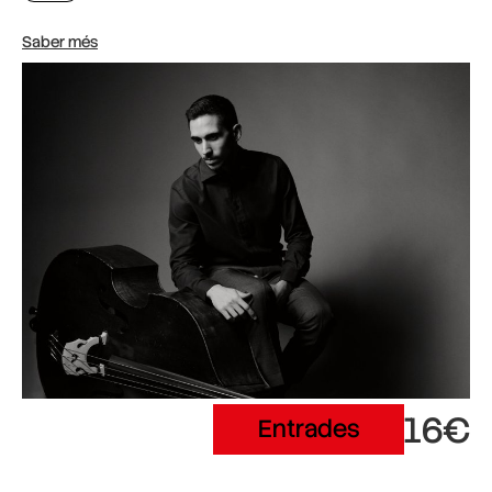
Saber més
16€
Entrades