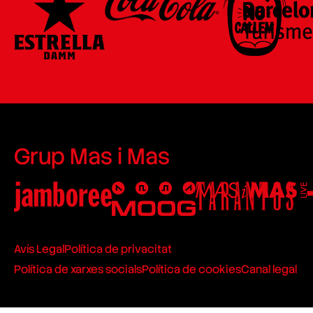
Grup Mas i Mas
Avís Legal
Política de privacitat
Política de xarxes socials
Política de cookies
Canal legal