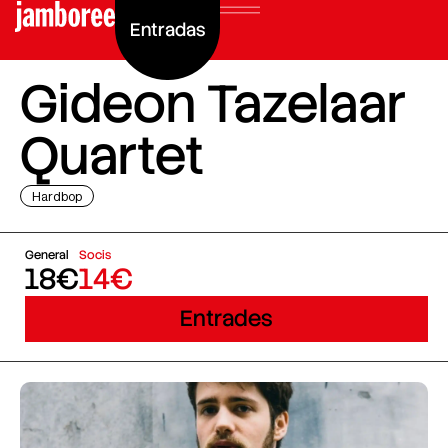
Entradas
Gideon Tazelaar
Quartet
Hardbop
General
Socis
18€
14€
Entrades