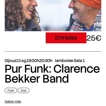
25€
Entrades
Dijous
13 ag.
19:00h
20:30h
Jamboree Sala 1
Pur Funk: Clarence
Bekker Band
Funk
Soul
Saber més