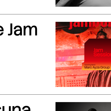
e Jam
suna