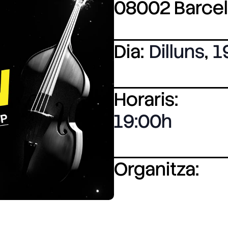
08002 Barce
Dia:
Dilluns
,
1
Horaris:
19:00
Organitza: