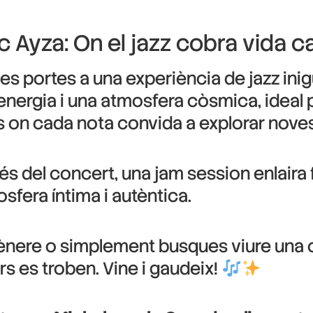
Ayza: On el jazz cobra vida ca
es portes a una experiència de jazz inigu
energia i una atmosfera còsmica, ideal p
s on cada nota convida a explorar nove
s del concert, una jam session enlaira 
sfera íntima i autèntica.
ènere o simplement busques viure una cos
ers es troben. Vine i gaudeix!