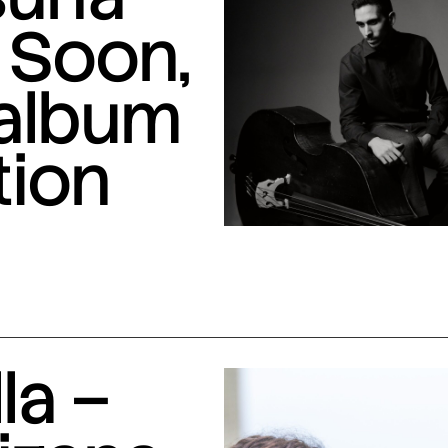
 Soon,
 album
tion
la –