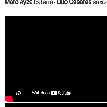
Marc Ayza
bateria ·
Lluc Casares
saxo 