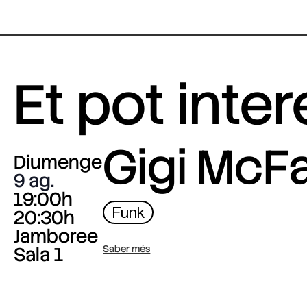
Et pot inte
Gigi McF
Diumenge
9 ag.
19:00h
Funk
20:30h
Jamboree
Sala 1
Saber més