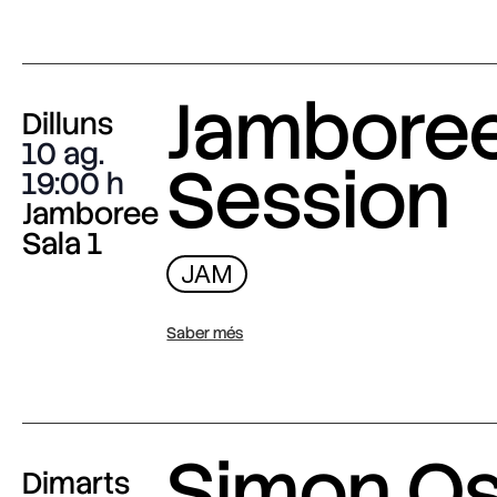
Jambore
Dilluns
10 ag.
Session
19:00
Jamboree
Sala 1
JAM
Saber més
Simon O
Dimarts