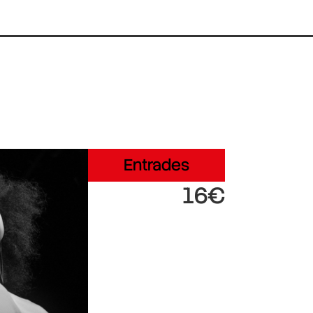
Entrades
16€