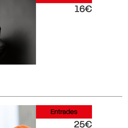
16€
Entrades
25€