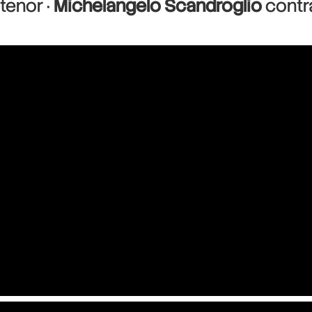
tenor ·
Michelangelo Scandroglio
contr