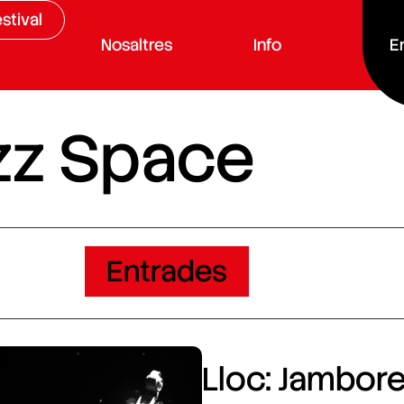
stival
Nosaltres
Info
E
zz Space
Entrades
Lloc: Jamboree