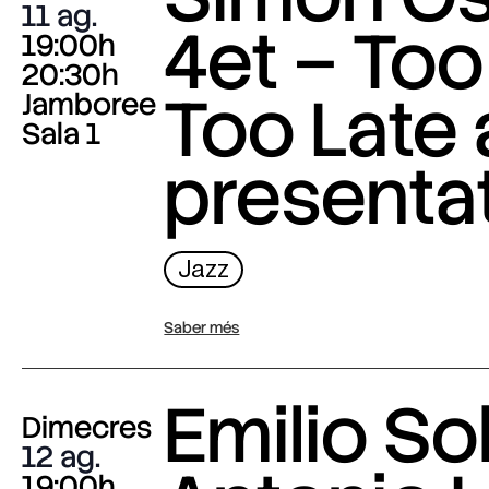
11 ag.
4et – Too
19:00h
20:30h
Too Late
Jamboree
Sala 1
presenta
Jazz
Saber més
Emilio Sol
Dimecres
12 ag.
19:00h