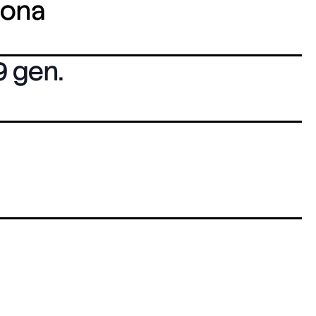
lona
9 gen.