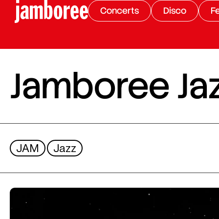
Concerts
Disco
Fe
Jamboree Ja
JAM
Jazz