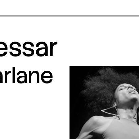
ressar
arlane