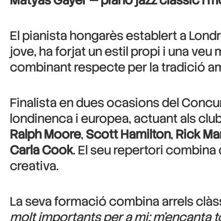
Matyas Gayer — piano jazz clàssic i m
El pianista hongarès establert a Lond
jove, ha forjat un estil propi i una veu
combinant respecte per la tradició am
Finalista en dues ocasions del Concu
londinenca i europea, actuant als club
Ralph Moore
,
Scott Hamilton
,
Rick Ma
Carla Cook
. El seu repertori combina 
creativa.
La seva formació combina arrels clàss
molt importants per a mi; m’encanta to