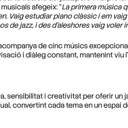
 musicals afegeix: “
La primera música qu
. Vaig estudiar piano clàssic i em vai
 de jazz, i des d’aleshores vaig voler 
acompanya de cinc músics excepcional
isació i diàleg constant, mantenint viu l
 sensibilitat i creativitat per oferir un 
al, convertint cada tema en un espai de