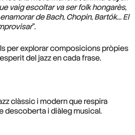
e vaig escoltar va ser folk hongarès,
g enamorar de Bach, Chopin, Bartók… El
improvisar
”.
s per explorar composicions pròpies
’esperit del jazz en cada frase.
jazz clàssic i modern que respira
 descoberta i diàleg musical.