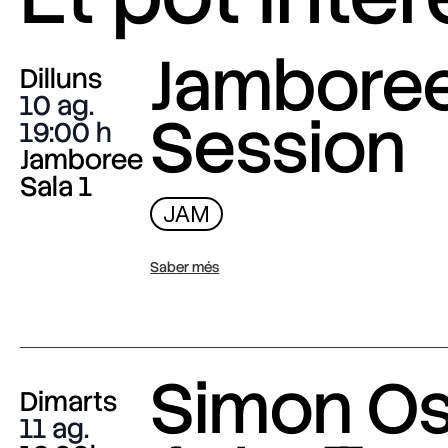
Jambore
Dilluns
10 ag.
Session
19:00
Jamboree
Sala 1
JAM
Saber més
Simon O
Dimarts
11 ag.