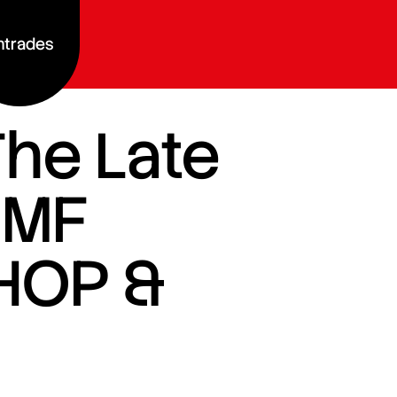
ntrades
The Late
GMF
HOP &