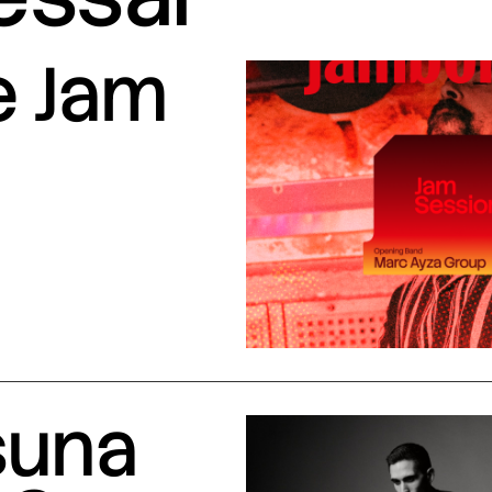
e Jam
suna