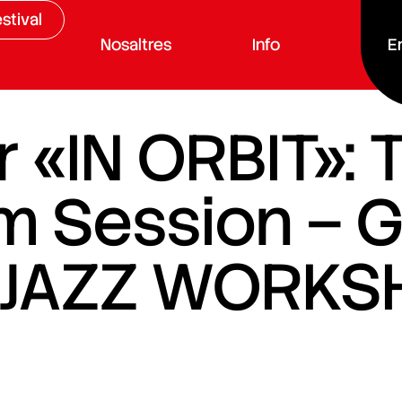
stival
Nosaltres
Info
E
 «IN ORBIT»: 
m Session – 
JAZZ WORKS