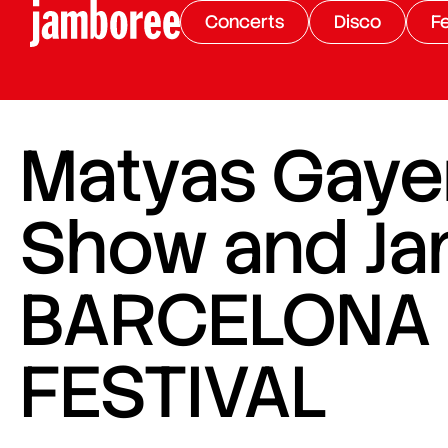
Concerts
Disco
Fe
Matyas Gayer
Show and Ja
BARCELONA 
FESTIVAL