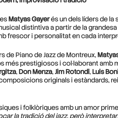
odern, improvisació i tradició
res
Matyas Gayer
és un dels líders de l
 musical distintiva a partir de la grandes
b frescor i personalitat en cada interpr
rs de Piano de Jazz de Montreux,
Matya
s més prestigiosos i col·laborant amb mú
rgitza
,
Don Menza
,
Jim Rotondi
,
Luis Boni
composicions originals i estàndards, rein
iques i folklòriques amb un amor primer
car la tradició del jazz, però interpret