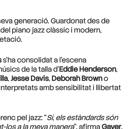
a seva generació. Guardonat des de
a del piano jazz clàssic i modern,
etació.
s
s’ha consolidat a l’escena
sics de la talla d’
Eddie Henderson
,
lla
,
Jesse Davis
,
Deborah Brown
o
terpretats amb sensibilitat i llibertat
enc pel jazz: “
Sí, els estàndards són
ant-los a la meva manera
”, afirma
Gayer
.