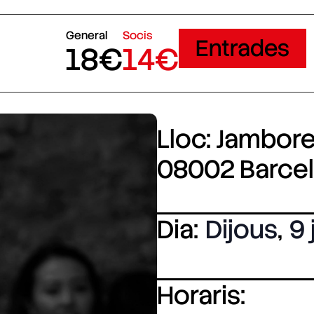
General
Socis
Entrades
18€
14€
Lloc: Jamboree
08002 Barce
Dia:
Dijous
,
9 
Horaris: