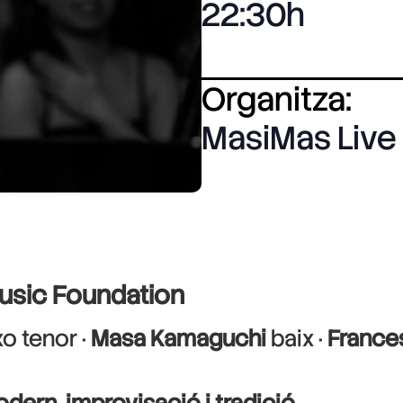
22:30
Organitza:
MasiMas Live
Music Foundation
o tenor ·
Masa Kamaguchi
baix ·
France