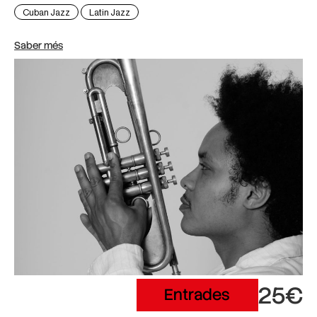
Cuban Jazz
Latin Jazz
Saber més
25€
Entrades