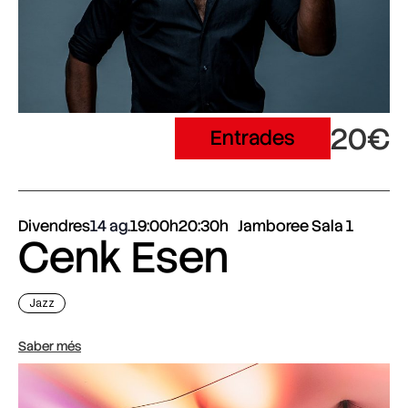
20€
Entrades
Divendres
14 ag.
19:00h
20:30h
Jamboree Sala 1
Cenk Esen
Jazz
Saber més