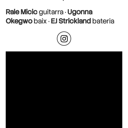
Rale Micic
guitarra ·
Ugonna
Okegwo
baix ·
EJ Strickland
bateria