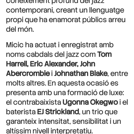
coneixement profund del jazz
contemporani, creant un llenguatge
propi que ha enamorat públics arreu
del món.
Micic ha actuat i enregistrat amb
noms cabdals del jazz com
Tom
Harrell, Eric Alexander, John
Abercrombie
i
Johnathan Blake
, entre
molts altres. En aquesta ocasió es
presenta amb una formació de luxe:
el contrabaixista
Ugonna Okegwo
i el
baterista
EJ Strickland
, un trio que
garanteix intensitat, sensibilitat i un
altíssim nivell interpretatiu.