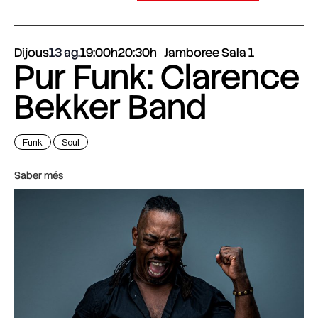
Dijous
13 ag.
19:00h
20:30h
Jamboree Sala 1
Pur Funk: Clarence
Bekker Band
Funk
Soul
Saber més