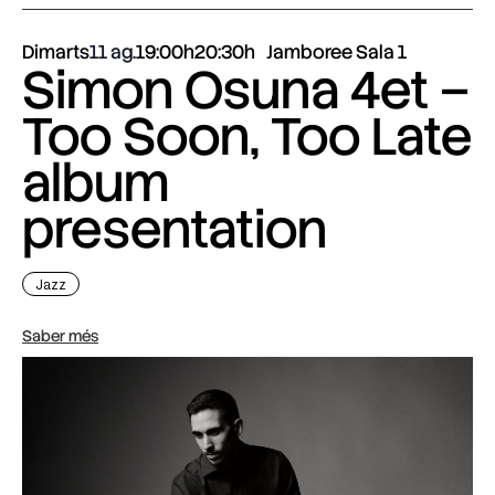
Dimarts
11 ag.
19:00h
20:30h
Jamboree Sala 1
Simon Osuna 4et –
Too Soon, Too Late
album
presentation
Jazz
Saber més