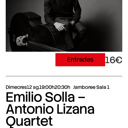
16€
Entrades
Dimecres
12 ag.
19:00h
20:30h
Jamboree Sala 1
Emilio Solla –
Antonio Lizana
Quartet