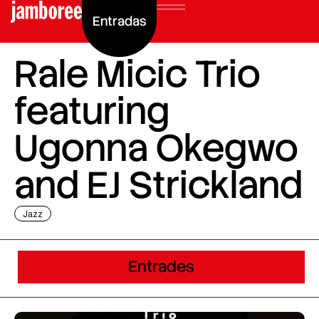
Entradas
Rale Micic Trio
featuring
Ugonna Okegwo
and EJ Strickland
Jazz
Entrades