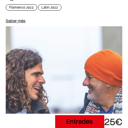
Flamenco Jazz
Latin Jazz
Saber més
25€
Entrades