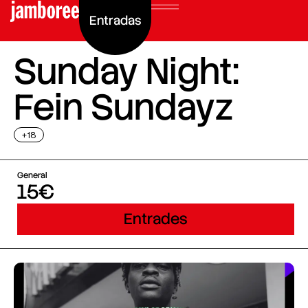
Entradas
Sunday Night:
Fein Sundayz
+18
General
15€
Entrades