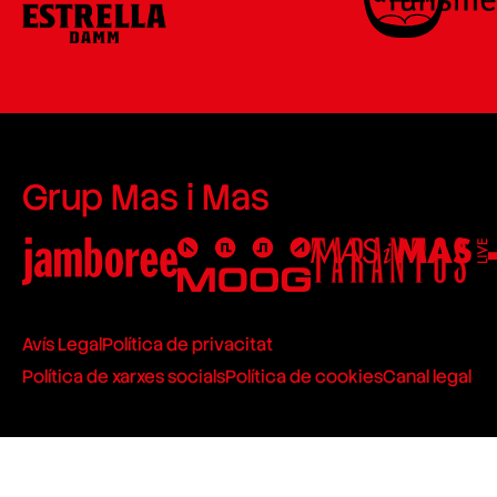
Grup Mas i Mas
Avís Legal
Política de privacitat
Política de xarxes socials
Política de cookies
Canal legal