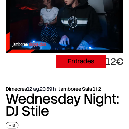
12€
Entrades
Dimecres
12 ag.
23:59
Jamboree Sala 1 i 2
Wednesday Night:
DJ Stile
+18