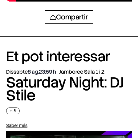
Compartir
Et pot interessar
Dissabte
8 ag.
23:59
Jamboree Sala 1 i 2
Saturday Night: DJ
Stile
+18
Saber més