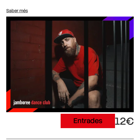
Saber més
12€
Entrades