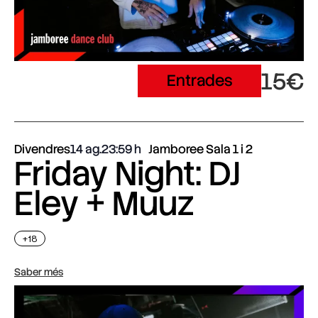
15€
Entrades
Divendres
14 ag.
23:59
Jamboree Sala 1 i 2
Friday Night: DJ
Eley + Muuz
+18
Saber més