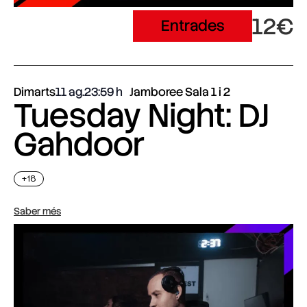
12€
Entrades
Dimarts
11 ag.
23:59
Jamboree Sala 1 i 2
Tuesday Night: DJ
Gahdoor
+18
Saber més