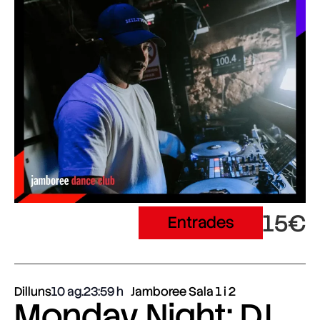
15€
Entrades
Dilluns
10 ag.
23:59
Jamboree Sala 1 i 2
Monday Night: DJ