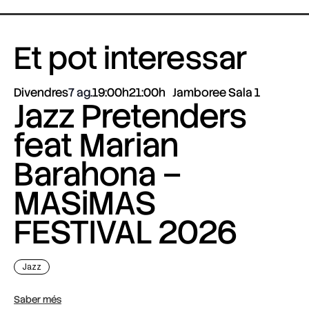
Et pot interessar
Divendres
7 ag.
19:00h
21:00h
Jamboree Sala 1
Jazz Pretenders
feat Marian
Barahona –
MASiMAS
FESTIVAL 2026
Jazz
Saber més