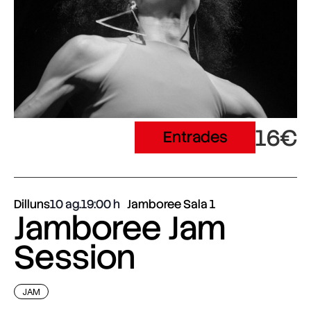
16€
Entrades
Dilluns
10 ag.
19:00
Jamboree Sala 1
Jamboree Jam
Session
JAM