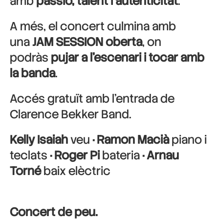
amb
passió, talent i autenticitat
.
A més, el concert culmina amb
una
JAM SESSION oberta
, on
podràs
pujar a l’escenari i tocar amb
la banda
.
Accés gratuït amb l’entrada de
Clarence Bekker Band.
Kelly Isaiah
veu
· Ramon Macià
piano i
teclats
· Roger Pi
bateria
· Arnau
Torné
baix elèctric
Concert de peu.