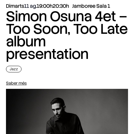
Dimarts
11 ag.
19:00h
20:30h
Jamboree Sala 1
Simon Osuna 4et –
Too Soon, Too Late
album
presentation
Jazz
Saber més