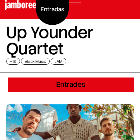
Entradas
Up Younder
Quartet
+18
Black Music
JAM
Entrades