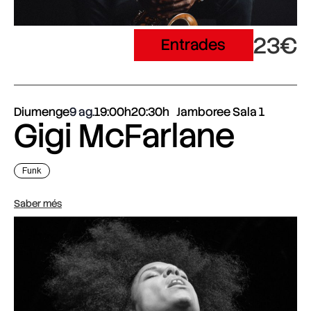
23€
Entrades
Diumenge
9 ag.
19:00h
20:30h
Jamboree Sala 1
Gigi McFarlane
Funk
Saber més