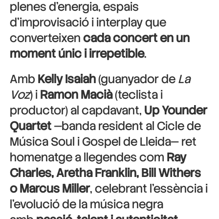
plenes d’energia, espais
d’improvisació i interplay que
converteixen
cada concert en un
moment únic i irrepetible
.
Amb
Kelly Isaiah
(guanyador de
La
Voz
) i
Ramon Macià
(teclista i
productor) al capdavant,
Up Younder
Quartet
—banda resident al Cicle de
Música Soul i Gospel de Lleida— ret
homenatge a llegendes com
Ray
Charles, Aretha Franklin, Bill Withers
o Marcus Miller
, celebrant l’essència i
l’evolució de la música negra