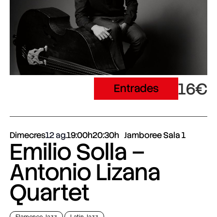
16€
Entrades
Dimecres
12 ag.
19:00h
20:30h
Jamboree Sala 1
Emilio Solla –
Antonio Lizana
Quartet
Flamenco Jazz
Latin Jazz