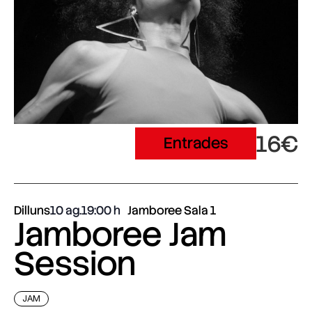
16€
Entrades
Dilluns
10 ag.
19:00
Jamboree Sala 1
Jamboree Jam
Session
JAM