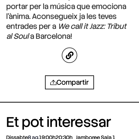
portar per la música que emociona
l’ànima. Aconsegueix ja les teves
entrades per a
We call it Jazz: Tribut
al Soul
a Barcelona!
Compartir
Et pot interessar
Dissabte
8 ag.
19:00h
20:30h
Jamboree Sala 1