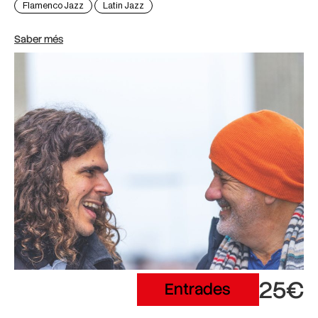
Flamenco Jazz
Latin Jazz
Saber més
25€
Entrades