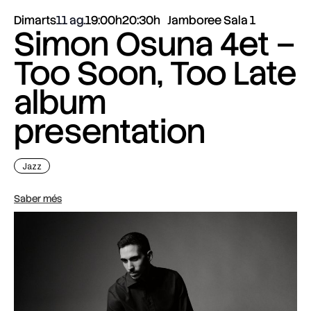
Dimarts
11 ag.
19:00h
20:30h
Jamboree Sala 1
Simon Osuna 4et –
Too Soon, Too Late
album
presentation
Jazz
Saber més