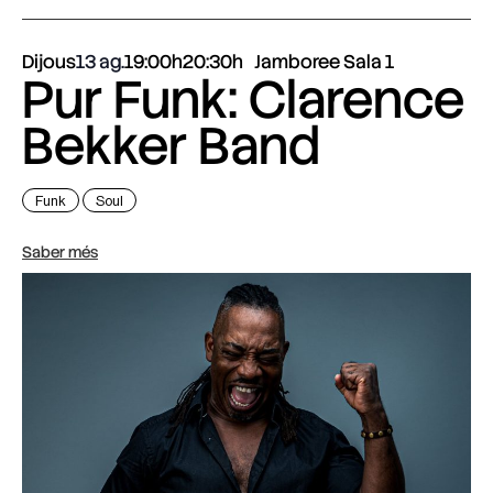
Dijous
13 ag.
19:00h
20:30h
Jamboree Sala 1
Pur Funk: Clarence
Bekker Band
Funk
Soul
Saber més