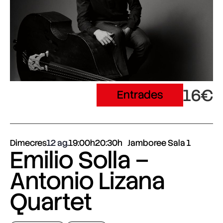
16€
Entrades
Dimecres
12 ag.
19:00h
20:30h
Jamboree Sala 1
Emilio Solla –
Antonio Lizana
Quartet