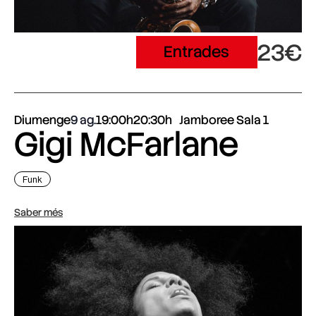
23€
Entrades
Diumenge
9 ag.
19:00h
20:30h
Jamboree Sala 1
Gigi McFarlane
Funk
Saber més