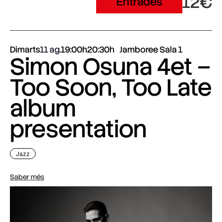
12€
Entrades
Dimarts
11 ag.
19:00h
20:30h
Jamboree Sala 1
Simon Osuna 4et –
Too Soon, Too Late
album
presentation
Jazz
Saber més