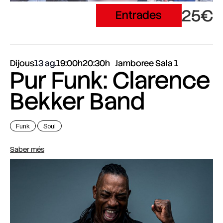
25€
Entrades
Dijous
13 ag.
19:00h
20:30h
Jamboree Sala 1
Pur Funk: Clarence
Bekker Band
Funk
Soul
Saber més