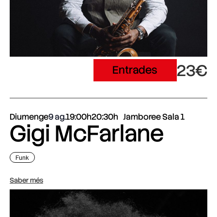
23€
Entrades
Diumenge
9 ag.
19:00h
20:30h
Jamboree Sala 1
Gigi McFarlane
Funk
Saber més