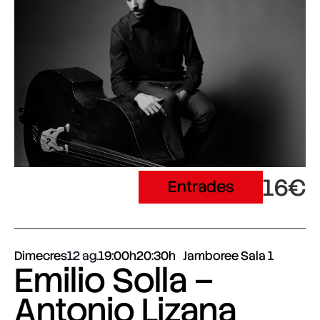
16€
Entrades
Dimecres
12 ag.
19:00h
20:30h
Jamboree Sala 1
Emilio Solla –
Antonio Lizana