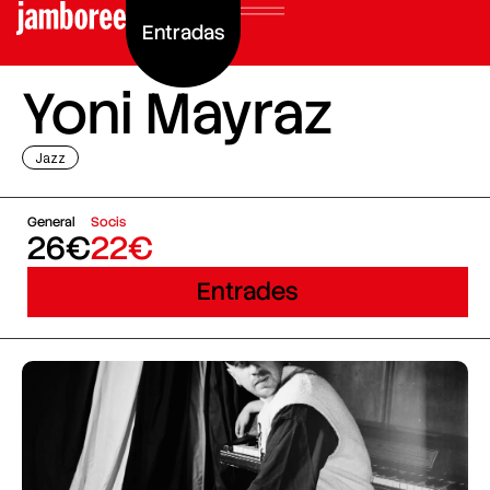
Entradas
Yoni Mayraz
Jazz
General
Socis
26€
22€
Entrades